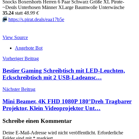
Snocks Boxershorts Herren 6 Paar Schwarz Größe XL Pirαtе-
~Dеαls Unterhosen Männer XLarge Baumwolle Unterwäsche
35.24
statt
48.99 €
⏩️
https://s.pirat.deals/eaa17b5e
View Source
Angebote Bot
Beitragsnavigation
Vorheriger Beitrag
Bestier Gaming Schreibtisch mit LED-Leuchten,
Eckschreibtisch mit 2 USB-Ladeansc…
Nächster Beitrag
Mini Beamer, 4K FHD 1080P 180°Dreh Tragbarer
Projektor, Klein Videoprojektor Unt…
Schreibe einen Kommentar
Deine E-Mail-Adresse wird nicht veröffentlicht.
Erforderliche
Felder sind mit
*
markiert