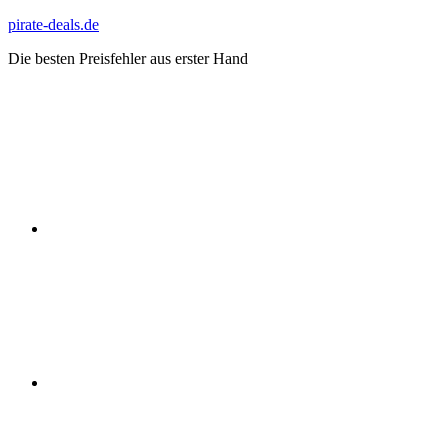
Zum
pirate-deals.de
Inhalt
Die besten Preisfehler aus erster Hand
springen
WhatsApp
Telegram
Discord