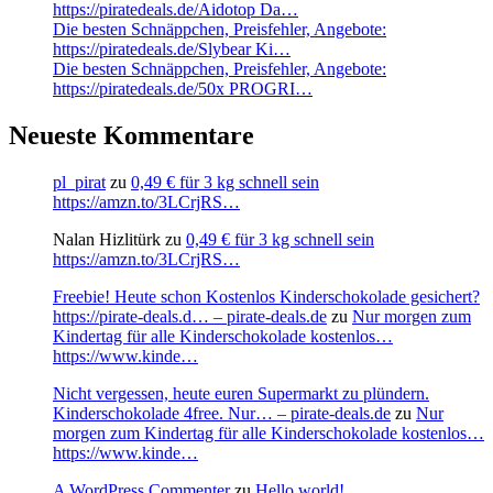
https://piratedeals.de/Aidotop Da…
Die besten Schnäppchen, Preisfehler, Angebote:
https://piratedeals.de/Slybear Ki…
Die besten Schnäppchen, Preisfehler, Angebote:
https://piratedeals.de/50x PROGRI…
Neueste Kommentare
pl_pirat
zu
0,49 € für 3 kg schnell sein
https://amzn.to/3LCrjRS…
Nalan Hizlitürk
zu
0,49 € für 3 kg schnell sein
https://amzn.to/3LCrjRS…
Freebie! Heute schon Kostenlos Kinderschokolade gesichert?
https://pirate-deals.d… – pirate-deals.de
zu
Nur morgen zum
Kindertag für alle Kinderschokolade kostenlos…
https://www.kinde…
Nicht vergessen, heute euren Supermarkt zu plündern.
Kinderschokolade 4free. Nur… – pirate-deals.de
zu
Nur
morgen zum Kindertag für alle Kinderschokolade kostenlos…
https://www.kinde…
A WordPress Commenter
zu
Hello world!