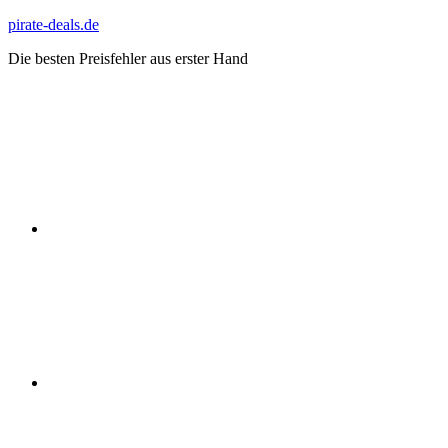
Zum
pirate-deals.de
Inhalt
Die besten Preisfehler aus erster Hand
springen
WhatsApp
Telegram
Discord