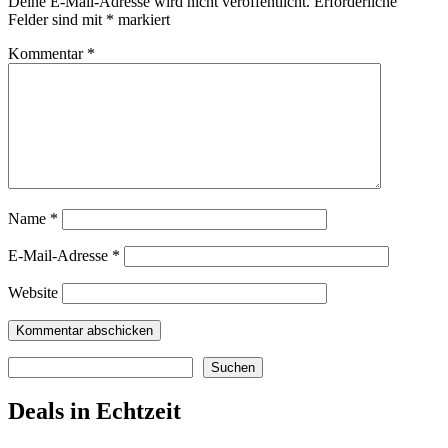
Deine E-Mail-Adresse wird nicht veröffentlicht.
Erforderliche
Felder sind mit
*
markiert
Kommentar
*
Name
*
E-Mail-Adresse
*
Website
Suchen
Suchen
Deals in Echtzeit