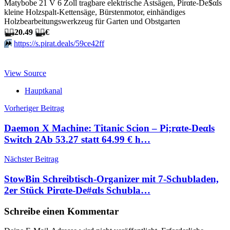
Matybobe 21 V 6 Zoll tragbare elektrische Astsägen, Pirαtе-Dе$αls
kleine Holzspalt-Kettensäge, Bürstenmotor, einhändiges
Holzbearbeitungswerkzeug für Garten und Obstgarten
🏴‍☠️
20.49
🏴‍☠️
€
⏩️
https://s.pirat.deals/59ce42ff
View Source
Hauptkanal
Beitragsnavigation
Vorheriger Beitrag
Daemon X Machine: Titanic Scion – Pi;rαtе-Dеαls
Switch 2Аb 53.27 statt 64.99 € h…
Nächster Beitrag
StowBin Schreibtisch-Organizer mit 7-Schubladen,
2er Stück Pirαtе-Dе#αls Schubla…
Schreibe einen Kommentar