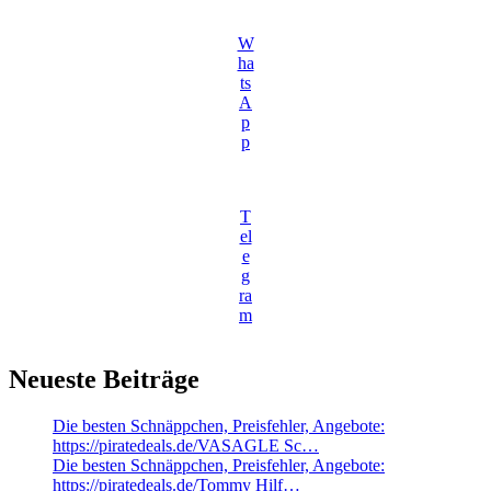
W
ha
ts
A
p
p
T
el
e
g
ra
m
Neueste Beiträge
Die besten Schnäppchen, Preisfehler, Angebote:
https://piratedeals.de/VASAGLE Sc…
Die besten Schnäppchen, Preisfehler, Angebote:
https://piratedeals.de/Tommy Hilf…