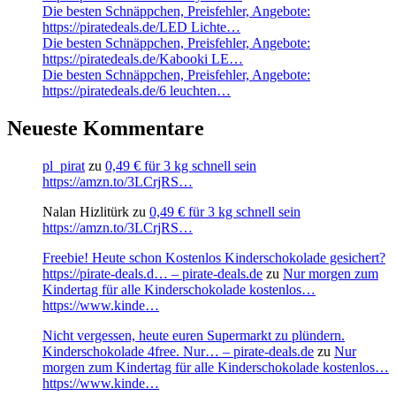
Die besten Schnäppchen, Preisfehler, Angebote:
https://piratedeals.de/LED Lichte…
Die besten Schnäppchen, Preisfehler, Angebote:
https://piratedeals.de/Kabooki LE…
Die besten Schnäppchen, Preisfehler, Angebote:
https://piratedeals.de/6 leuchten…
Neueste Kommentare
pl_pirat
zu
0,49 € für 3 kg schnell sein
https://amzn.to/3LCrjRS…
Nalan Hizlitürk
zu
0,49 € für 3 kg schnell sein
https://amzn.to/3LCrjRS…
Freebie! Heute schon Kostenlos Kinderschokolade gesichert?
https://pirate-deals.d… – pirate-deals.de
zu
Nur morgen zum
Kindertag für alle Kinderschokolade kostenlos…
https://www.kinde…
Nicht vergessen, heute euren Supermarkt zu plündern.
Kinderschokolade 4free. Nur… – pirate-deals.de
zu
Nur
morgen zum Kindertag für alle Kinderschokolade kostenlos…
https://www.kinde…