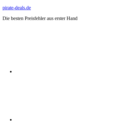
Zum
pirate-deals.de
Inhalt
Die besten Preisfehler aus erster Hand
springen
WhatsApp
Telegram
Discord