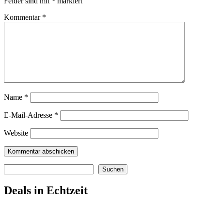
Felder sind mit
*
markiert
Kommentar
*
Name
*
E-Mail-Adresse
*
Website
Suchen
Suchen
Deals in Echtzeit