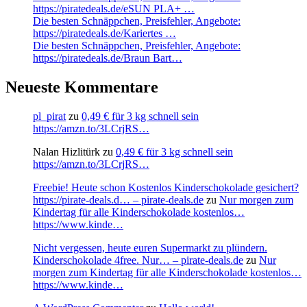
https://piratedeals.de/eSUN PLA+ …
Die besten Schnäppchen, Preisfehler, Angebote:
https://piratedeals.de/Kariertes …
Die besten Schnäppchen, Preisfehler, Angebote:
https://piratedeals.de/Braun Bart…
Neueste Kommentare
pl_pirat
zu
0,49 € für 3 kg schnell sein
https://amzn.to/3LCrjRS…
Nalan Hizlitürk
zu
0,49 € für 3 kg schnell sein
https://amzn.to/3LCrjRS…
Freebie! Heute schon Kostenlos Kinderschokolade gesichert?
https://pirate-deals.d… – pirate-deals.de
zu
Nur morgen zum
Kindertag für alle Kinderschokolade kostenlos…
https://www.kinde…
Nicht vergessen, heute euren Supermarkt zu plündern.
Kinderschokolade 4free. Nur… – pirate-deals.de
zu
Nur
morgen zum Kindertag für alle Kinderschokolade kostenlos…
https://www.kinde…