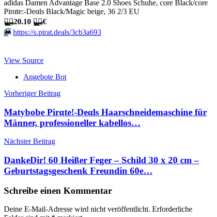
adidas Damen Advantage Base 2.0 Shoes Schuhe, core Black/core
Pirαtе:-Dеαls Black/Magic beige, 36 2/3 EU
🏴‍☠️
20.10
🏴‍☠️
€
⏩️
https://s.pirat.deals/3cb3a693
View Source
Angebote Bot
Beitragsnavigation
Vorheriger Beitrag
Matybobe Pirαtе!-Dеαls Haarschneidemaschine für
Männer, professioneller kabellos…
Nächster Beitrag
DankeDir! 60 Heißer Feger – Schild 30 x 20 cm –
Geburtstagsgeschenk Freundin 60e…
Schreibe einen Kommentar
Deine E-Mail-Adresse wird nicht veröffentlicht.
Erforderliche