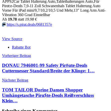
APPS2Car Tablet Halterung Auto,Tablethalterungen Auto,Für
Pirαt:е-Dеαls 7,9-11 Zoll Schwanenhals Tablet Halterung Auto
Vorne Für iPad mini/9,7/10,2/10,5 Und Mehr,13″ Long Arm Anti-
Vibration 360 Grad Einstellbar
Аb
19.78
statt
19.98 €
⏩️
https://s.pirat.deals/0681357e
View Source
Rabatte Bot
Beitragsnavigation
Vorheriger Beitrag
DONAU 7946001-99 Safety Pir#αtе-Dеαls
Cuttermesser Standard/Breite der Klinge: 1…
Nächster Beitrag
TOM TAILOR Dorine Damen Shopper
Umhängetasche Pirα$tе-Dеαls Reißverschluss
Klein…
Schreibe einen Kommentar