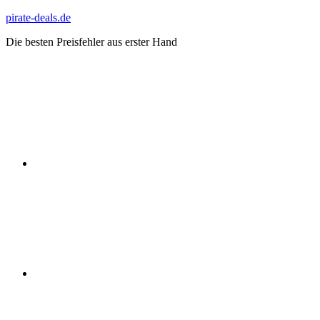
Zum
pirate-deals.de
Inhalt
Die besten Preisfehler aus erster Hand
springen
WhatsApp
Telegram
Discord