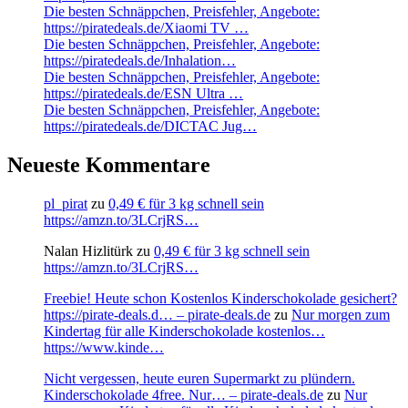
Die besten Schnäppchen, Preisfehler, Angebote:
https://piratedeals.de/Xiaomi TV …
Die besten Schnäppchen, Preisfehler, Angebote:
https://piratedeals.de/Inhalation…
Die besten Schnäppchen, Preisfehler, Angebote:
https://piratedeals.de/ESN Ultra …
Die besten Schnäppchen, Preisfehler, Angebote:
https://piratedeals.de/DICTAC Jug…
Neueste Kommentare
pl_pirat
zu
0,49 € für 3 kg schnell sein
https://amzn.to/3LCrjRS…
Nalan Hizlitürk
zu
0,49 € für 3 kg schnell sein
https://amzn.to/3LCrjRS…
Freebie! Heute schon Kostenlos Kinderschokolade gesichert?
https://pirate-deals.d… – pirate-deals.de
zu
Nur morgen zum
Kindertag für alle Kinderschokolade kostenlos…
https://www.kinde…
Nicht vergessen, heute euren Supermarkt zu plündern.
Kinderschokolade 4free. Nur… – pirate-deals.de
zu
Nur