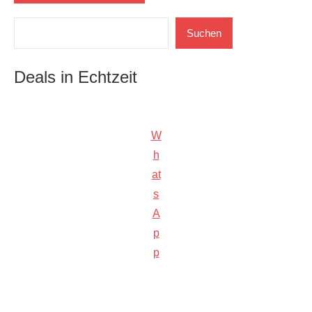
Suchen
Suchen
Deals in Echtzeit
W
h
at
s
A
p
p