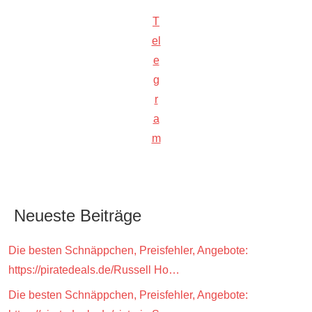
T
el
e
g
r
a
m
Neueste Beiträge
Die besten Schnäppchen, Preisfehler, Angebote:
https://piratedeals.de/Russell Ho…
Die besten Schnäppchen, Preisfehler, Angebote: