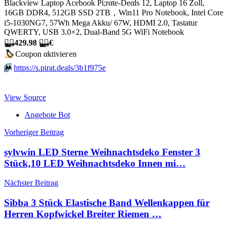
Blackview Laptop Acebook Pi;rαtе-Dеαls 12, Laptop 16 Zoll,
16GB DDR4, 512GB SSD 2TB，Win11 Pro Notebook, Intel Core
i5-1030NG7, 57Wh Mega Akku/ 67W, HDMI 2.0, Tastatur
QWERTY, USB 3.0×2, Dual-Band 5G WiFi Notebook
🏴‍☠️
429.98
🏴‍☠️
€
🏷
Сοuрοn αktiviегеn
⏩️
https://s.pirat.deals/3b1f975e
View Source
Angebote Bot
Beitragsnavigation
Vorheriger Beitrag
sylvwin LED Sterne Weihnachtsdeko Fenster 3
Stück,10 LED Weihnachtsdeko Innen mi…
Nächster Beitrag
Sibba 3 Stück Elastische Band Wellenkappen für
Herren Kopfwickel Breiter Riemen …