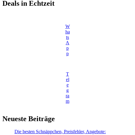
Deals in Echtzeit
W
ha
ts
A
p
p
T
el
e
g
ra
m
Neueste Beiträge
Die besten Schnäppchen, Preisfehler, Angebote: