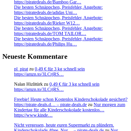
https://piratedeals.de/Bamboo Gar…
Die besten Schnäppchen, Preisfehler, Angebote:
https://piratedeals.de/adidas Uni…
Die besten Schnäppchen, Preisfehler, Angebote:
https://piratedeals.de/Rieker W12…
Die besten Schnäppchen, Preisfehler, Angebote:
https://piratedeals.de/TOM TAILOR…
Die besten Schnäppchen, Preisfehler, Angebote:
https://piratedeals.de/Philips Hu…
Neueste Kommentare
pl_pirat
zu
0,49 € für 3 kg schnell sein
https://amzn.to/3LCrjRS…
Nalan Hizlitürk
zu
0,49 € für 3 kg schnell sein
https://amzn.to/3LCrjRS…
Freebie! Heute schon Kostenlos Kinderschokolade gesichert?
https://pirate-deals.d… – pirate-deals.de
zu
Nur morgen zum
Kindertag für alle Kinderschokolade kostenlos…
https://www.kinde…
Nicht vergessen, heute euren Supermarkt zu plündern.
Kinderschokolade 4free. Nur… – pirate-deals.de
zu
Nur