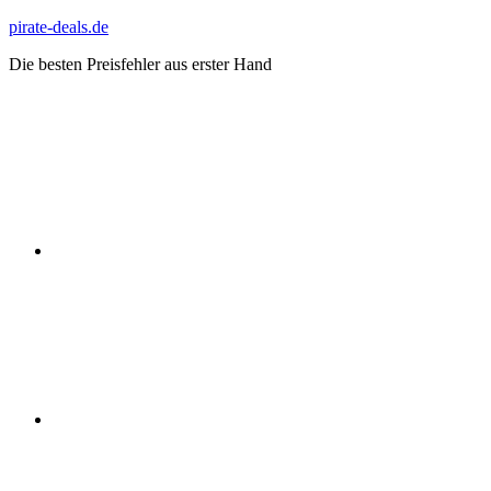
Zum
pirate-deals.de
Inhalt
Die besten Preisfehler aus erster Hand
springen
WhatsApp
Telegram
Discord