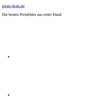
Zum
pirate-deals.de
Inhalt
Die besten Preisfehler aus erster Hand
springen
WhatsApp
Telegram
Discord