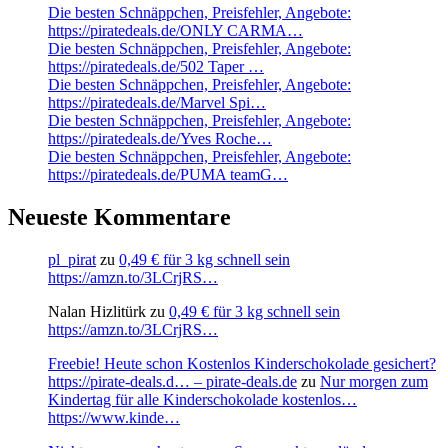
Die besten Schnäppchen, Preisfehler, Angebote:
https://piratedeals.de/ONLY CARMA…
Die besten Schnäppchen, Preisfehler, Angebote:
https://piratedeals.de/502 Taper …
Die besten Schnäppchen, Preisfehler, Angebote:
https://piratedeals.de/Marvel Spi…
Die besten Schnäppchen, Preisfehler, Angebote:
https://piratedeals.de/Yves Roche…
Die besten Schnäppchen, Preisfehler, Angebote:
https://piratedeals.de/PUMA teamG…
Neueste Kommentare
pl_pirat
zu
0,49 € für 3 kg schnell sein
https://amzn.to/3LCrjRS…
Nalan Hizlitürk
zu
0,49 € für 3 kg schnell sein
https://amzn.to/3LCrjRS…
Freebie! Heute schon Kostenlos Kinderschokolade gesichert?
https://pirate-deals.d… – pirate-deals.de
zu
Nur morgen zum
Kindertag für alle Kinderschokolade kostenlos…
https://www.kinde…