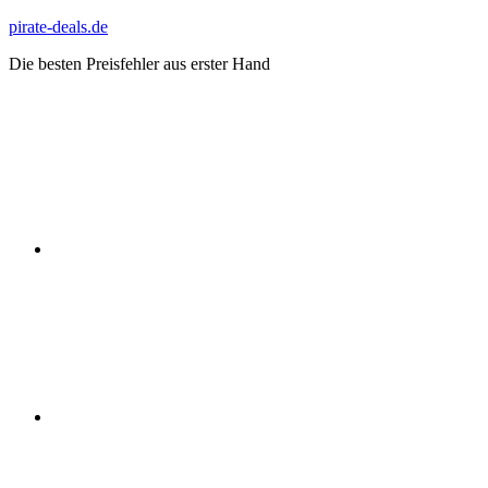
Zum
pirate-deals.de
Inhalt
Die besten Preisfehler aus erster Hand
springen
WhatsApp
Telegram
Discord