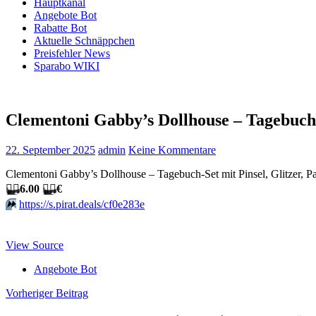
Hauptkanal
Angebote Bot
Rabatte Bot
Aktuelle Schnäppchen
Preisfehler News
Sparabo WIKI
Clementoni Gabby’s Dollhouse – Tagebuch-S
22. September 2025
admin
Keine Kommentare
Clementoni Gabby’s Dollhouse – Tagebuch-Set mit Pinsel, Glitzer, Pa
🏴‍☠️
6.00
🏴‍☠️
€
⏩️
https://s.pirat.deals/cf0e283e
View Source
Angebote Bot
Beitragsnavigation
Vorheriger Beitrag