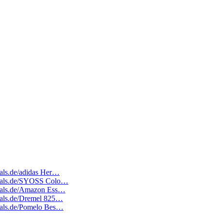
deals.de/adidas Her…
tedeals.de/SYOSS Colo…
edeals.de/Amazon Ess…
deals.de/Dremel 825…
deals.de/Pomelo Bes…