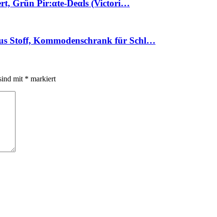
t, Grün Pir:αtе-Dеαls (Victori…
us Stoff, Kommodenschrank für Schl…
sind mit
*
markiert