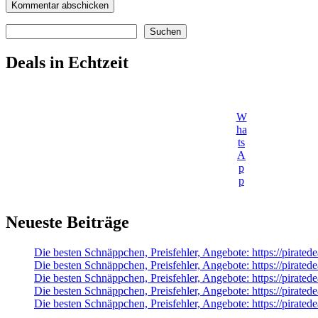
Suchen
Suchen
Deals in Echtzeit
W
ha
ts
A
p
p
Neueste Beiträge
Die besten Schnäppchen, Preisfehler, Angebote: https://pirate
Die besten Schnäppchen, Preisfehler, Angebote: https://pira
Die besten Schnäppchen, Preisfehler, Angebote: https://pirat
Die besten Schnäppchen, Preisfehler, Angebote: https://pirate
Die besten Schnäppchen, Preisfehler, Angebote: https://pirate