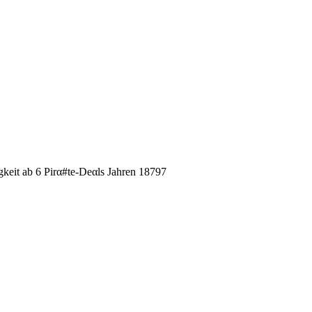
gkeit ab 6 Pirα#tе-Dеαls Jahren 18797