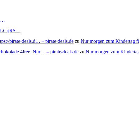
RS…
to/3LCrjRS…
s://pirate-deals.d… – pirate-deals.de
zu
Nur morgen zum Kindertag f
chokolade 4free. Nur… – pirate-deals.de
zu
Nur morgen zum Kindertag