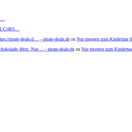
RS…
to/3LCrjRS…
s://pirate-deals.d… – pirate-deals.de
zu
Nur morgen zum Kindertag f
chokolade 4free. Nur… – pirate-deals.de
zu
Nur morgen zum Kindertag