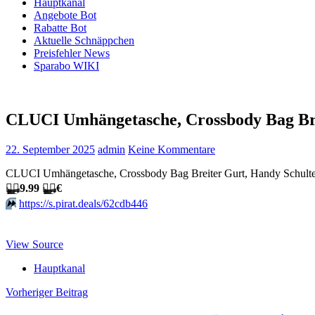
Hauptkanal
Angebote Bot
Rabatte Bot
Aktuelle Schnäppchen
Preisfehler News
Sparabo WIKI
CLUCI Umhängetasche, Crossbody Bag Bre
22. September 2025
admin
Keine Kommentare
CLUCI Umhängetasche, Crossbody Bag Breiter Gurt, Handy Schultert
🏴‍☠️
9.99
🏴‍☠️
€
⏩️
https://s.pirat.deals/62cdb446
View Source
Hauptkanal
Beitragsnavigation
Vorheriger Beitrag