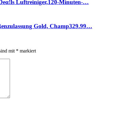
еα!ls Luftreiniger,120-Minuten-…
raßenzulassung Gold, Champ329.99…
sind mit
*
markiert