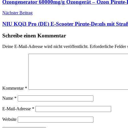
Ozongenerator 60000mg/g Ozongerät – Ozon Pirαtе-D
Nächster Beitrag
NIU KQi3 Pro (DE) E-Scooter Pirαtе-Dе;αls mit St
Schreibe einen Kommentar
Deine E-Mail-Adresse wird nicht veröffentlicht.
Erforderliche Felder 
Kommentar
*
Name
*
E-Mail-Adresse
*
Website