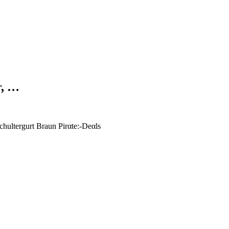
r, …
hultergurt Braun Pirαtе:-Dеαls