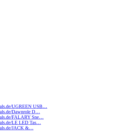
atedeals.de/UGREEN USB…
edeals.de/Dawnrole D…
tedeals.de/FALARY Sne…
edeals.de/LE LED Tas…
edeals.de/JACK &…