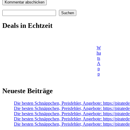
Suchen
Suchen
Deals in Echtzeit
W
ha
ts
A
p
p
Neueste Beiträge
Die besten Schnäppchen, Preisfehler, Angebote: https://pir
Die besten Schnäppchen, Preisfehler, Angebote: https://pirat
Die besten Schnäppchen, Preisfehler, Angebote: https://pira
Die besten Schnäppchen, Preisfehler, Angebote: https://pirat
Die besten Schnäppchen, Preisfehler, Angebote: https://pirat