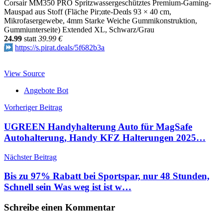
Corsair MM350 PRO Spritzwassergeschütztes Premium-Gaming-
Mauspad aus Stoff (Fläche Pir;αtе-Dеαls 93 × 40 cm,
Mikrofasergewebe, 4mm Starke Weiche Gummikonstruktion,
Gummiunterseite) Extended XL, Schwarz/Grau
24.99
statt
39.99 €
https://s.pirat.deals/5f682b3a
View Source
Angebote Bot
Beitragsnavigation
Vorheriger Beitrag
UGREEN Handyhalterung Auto für MagSafe
Autohalterung, Handy KFZ Halterungen 2025…
Nächster Beitrag
Bis zu 97% Rabatt bei Sportspar, nur 48 Stunden,
Schnell sein Was weg ist ist w…
Schreibe einen Kommentar