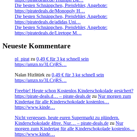
Die besten Schnäppchen, Preisfehler, Angebote:
https://piratedeals.de/Monopoly H…
Die besten Schnäppchen, Preisfehler, Angebote:
https://piratedeals.de/adidas Uni…
Die besten Schnäppchen, Preisfehler, Angebote:
https://piratedeals.de/Liretope M…
Neueste Kommentare
pl_pirat
zu
0,49 € für 3 kg schnell sein
https://amzn.to/3LCrjRS…
Nalan Hizlitürk
zu
0,49 € für 3 kg schnell sein
https://amzn.to/3LCrjRS…
Freebie! Heute schon Kostenlos Kinderschokolade gesichert?
https://pirate-deals.d… – pirate-deals.de
zu
Nur morgen zum
Kindertag für alle Kinderschokolade kostenlos…
https://www.kinde…
Nicht vergessen, heute euren Supermarkt zu plündern.
Kinderschokolade 4free. Nur… – pirate-deals.de
zu
Nur
morgen zum Kindertag für alle Kinderschokolade kostenlos…
https://www.kinde…