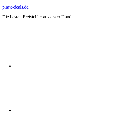
Zum
pirate-deals.de
Inhalt
Die besten Preisfehler aus erster Hand
springen
WhatsApp
Telegram
Discord