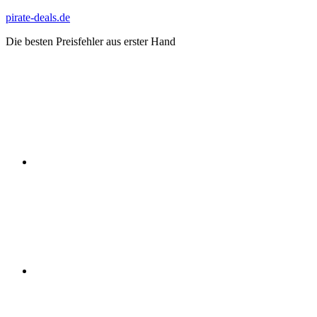
Zum
pirate-deals.de
Inhalt
Die besten Preisfehler aus erster Hand
springen
WhatsApp
Telegram
Discord