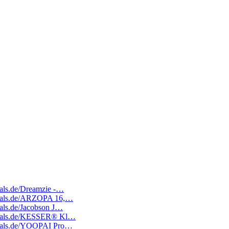
deals.de/Dreamzie -…
tedeals.de/ARZOPA 16,…
deals.de/Jacobson J…
tedeals.de/KESSER® Kl…
tedeals.de/YOOPAI Pro…