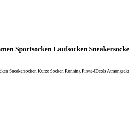
amen Sportsocken Laufsocken Sneakersoc
en Sneakersocken Kurze Socken Running Pirαtе-!Dеαls Atmungsakt