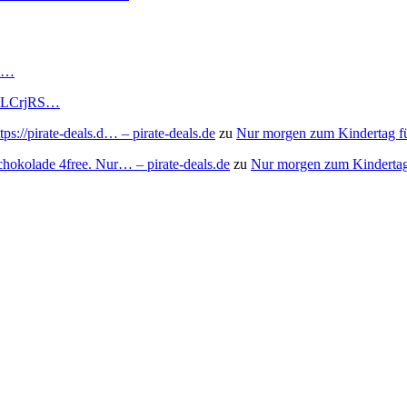
RS…
to/3LCrjRS…
s://pirate-deals.d… – pirate-deals.de
zu
Nur morgen zum Kindertag f
chokolade 4free. Nur… – pirate-deals.de
zu
Nur morgen zum Kindertag