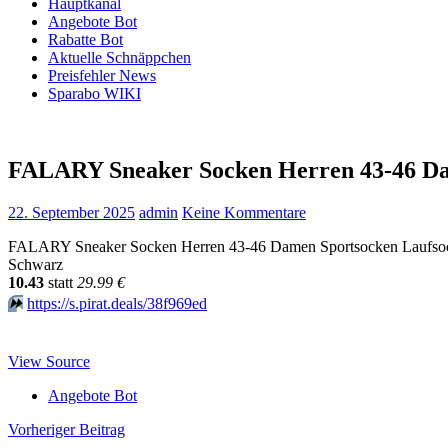
Hauptkanal
Angebote Bot
Rabatte Bot
Aktuelle Schnäppchen
Preisfehler News
Sparabo WIKI
FALARY Sneaker Socken Herren 43-46 D
22. September 2025
admin
Keine Kommentare
FALARY Sneaker Socken Herren 43-46 Damen Sportsocken Laufsock
Schwarz
10.43
statt
29.99 €
⏩️
https://s.pirat.deals/38f969ed
View Source
Angebote Bot
Beitragsnavigation
Vorheriger Beitrag