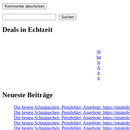
Suchen
Suchen
Deals in Echtzeit
W
ha
ts
A
p
p
Neueste Beiträge
Die besten Schnäppchen, Preisfehler, Angebote: https://pirate
Die besten Schnäppchen, Preisfehler, Angebote: https://pira
Die besten Schnäppchen, Preisfehler, Angebote: https://pirate
Die besten Schnäppchen, Preisfehler, Angebote: https://pira
Die besten Schnäppchen, Preisfehler, Angebote: https://pira