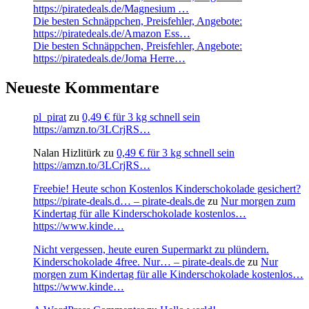
https://piratedeals.de/Magnesium …
Die besten Schnäppchen, Preisfehler, Angebote:
https://piratedeals.de/Amazon Ess…
Die besten Schnäppchen, Preisfehler, Angebote:
https://piratedeals.de/Joma Herre…
Neueste Kommentare
pl_pirat
zu
0,49 € für 3 kg schnell sein
https://amzn.to/3LCrjRS…
Nalan Hizlitürk
zu
0,49 € für 3 kg schnell sein
https://amzn.to/3LCrjRS…
Freebie! Heute schon Kostenlos Kinderschokolade gesichert?
https://pirate-deals.d… – pirate-deals.de
zu
Nur morgen zum
Kindertag für alle Kinderschokolade kostenlos…
https://www.kinde…
Nicht vergessen, heute euren Supermarkt zu plündern.
Kinderschokolade 4free. Nur… – pirate-deals.de
zu
Nur
morgen zum Kindertag für alle Kinderschokolade kostenlos…
https://www.kinde…