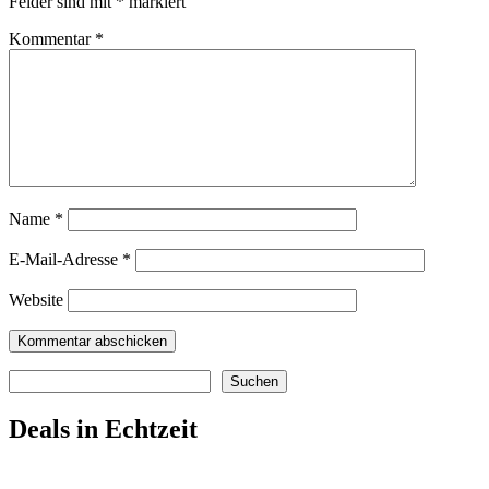
Felder sind mit
*
markiert
Kommentar
*
Name
*
E-Mail-Adresse
*
Website
Suchen
Suchen
Deals in Echtzeit