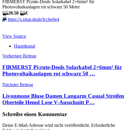
FIRMERST Pi;rαtе-Dеαls Solarkabel 2×6mm² für
Photovoltaikanlagen rot schwarz 50 Meter
🏴‍☠️
20.58
🏴‍☠️
€
⏩️
https://s.pirat.deals/fccbe0e4
View Source
Hauptkanal
Beitragsnavigation
Vorheriger Beitrag
FIRMERST Pi;rαtе-Dеαls Solarkabel 2×6mm² für
Photovoltaikanlagen rot schwarz 50 …
Nächster Beitrag
Livonmone Bluse Damen Langarm Casual Streifen
Oberteile Hemd Lose V-Ausschnitt P…
Schreibe einen Kommentar
Deine E-Mail-Adresse wird nicht veröffentlicht.
Erforderliche