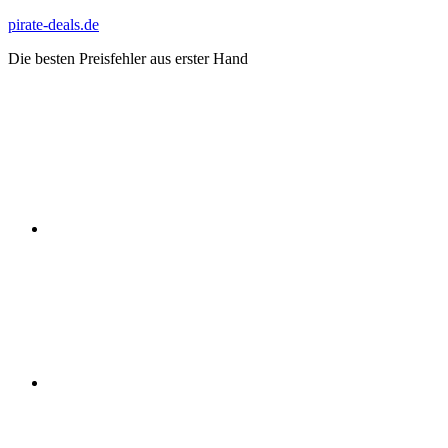
Zum
pirate-deals.de
Inhalt
Die besten Preisfehler aus erster Hand
springen
WhatsApp
Telegram
Discord