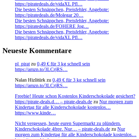
https://piratedeals.de/vidaXL Pfl…
Die besten Schnäppchen, Preisfehler, Angebote:
https://piratedeals.de/Molegar 20…
Die besten Schnäppchen, Preisfehler, Angebote:
https://piratedeals.de/FOHERE Jog…
Die besten Schnäppchen, Preisfehler, Angebote:
https://piratedeals.de/vidaXL Pfl…
Neueste Kommentare
pl_pirat
zu
0,49 € für 3 kg schnell sein
https://amzn.to/3LCrjRS…
Nalan Hizlitürk
zu
0,49 € für 3 kg schnell sein
https://amzn.to/3LCrjRS…
Freebie! Heute schon Kostenlos Kinderschokolade gesichert?
https://pirate-deals.d… – pirate-deals.de
zu
Nur morgen zum
Kindertag für alle Kinderschokolade kostenlos…
https://www.kinde…
Nicht vergessen, heute euren Supermarkt zu plündern.
Kinderschokolade 4free. Nur… – pirate-deals.de
zu
Nur
morgen zum Kindertag für alle Kinderschokolade kostenlos…