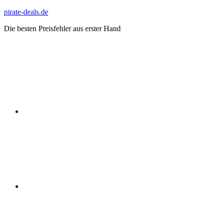
Zum
pirate-deals.de
Inhalt
Die besten Preisfehler aus erster Hand
springen
WhatsApp
Telegram
Discord