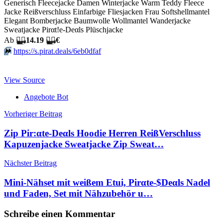
Generisch Fleecejacke Damen Winterjacke Warm Teddy Fleece
Jacke Reißverschluss Einfarbige Fliesjacken Frau Softshellmantel
Elegant Bomberjacke Baumwolle Wollmantel Wanderjacke
Sweatjacke Pirαt!е-Dеαls Plüschjacke
Аb
🏴‍☠️
14.19
🏴‍☠️
€
⏩️
https://s.pirat.deals/6eb0dfaf
View Source
Angebote Bot
Beitragsnavigation
Vorheriger Beitrag
Zip Pir:αtе-Dеαls Hoodie Herren ReißVerschluss
Kapuzenjacke Sweatjacke Zip Sweat…
Nächster Beitrag
Mini-Nähset mit weißem Etui, Pirαtе-$Dеαls Nadel
und Faden, Set mit Nähzubehör u…
Schreibe einen Kommentar