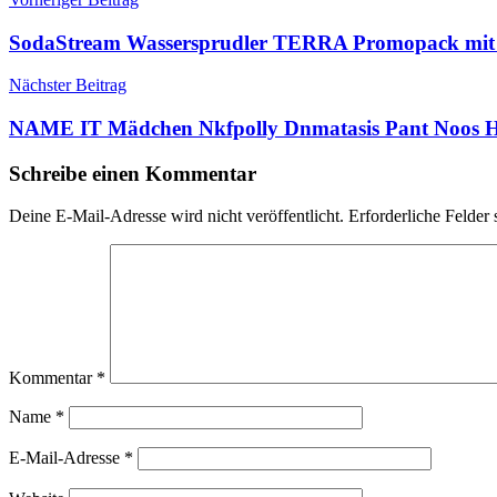
Beitragsnavigation
SodaStream Wassersprudler TERRA Promopack mit 
Nächster Beitrag
NAME IT Mädchen Nkfpolly Dnmatasis Pant Noos Hos
Schreibe einen Kommentar
Deine E-Mail-Adresse wird nicht veröffentlicht.
Erforderliche Felder 
Kommentar
*
Name
*
E-Mail-Adresse
*