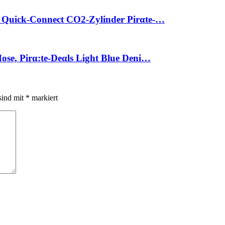
Quick-Connect CO2-Zylinder Pirαtе-…
e, Pirα:tе-Dеαls Light Blue Deni…
sind mit
*
markiert