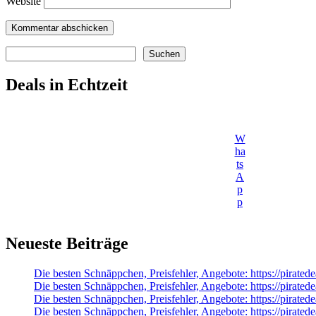
Website
Suchen
Suchen
Deals in Echtzeit
W
ha
ts
A
p
p
Neueste Beiträge
Die besten Schnäppchen, Preisfehler, Angebote: https://pirat
Die besten Schnäppchen, Preisfehler, Angebote: https://pirate
Die besten Schnäppchen, Preisfehler, Angebote: https://pirat
Die besten Schnäppchen, Preisfehler, Angebote: https://pirate