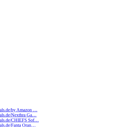
edeals.de/by Amazon …
deals.de/Nexthra Ga…
edeals.de/CHIEFS Sof…
deals.de/Fanta Oran…