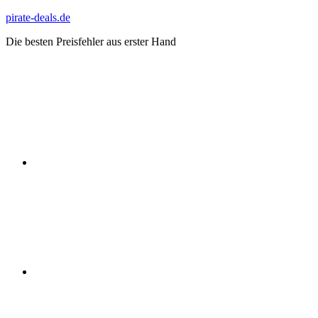
Zum
pirate-deals.de
Inhalt
Die besten Preisfehler aus erster Hand
springen
WhatsApp
Telegram
Discord