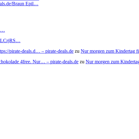
deals.de/Braun Epil…
RS…
to/3LCrjRS…
s://pirate-deals.d… – pirate-deals.de
zu
Nur morgen zum Kindertag f
chokolade 4free. Nur… – pirate-deals.de
zu
Nur morgen zum Kindertag