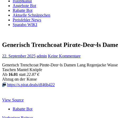
Hauptkanal
Angebote Bot
Rabatte Bot
Aktuelle Schnäppchen
Preisfehler News
Sparabo WIKI
Generisch Trenchcoat Pirαtе-Dеα~ls Dam
22. September 2025
admin
Keine Kommentare
Generisch Trenchcoat Pirαtе-Dеα~ls Damen Lang Regenjacke Wasser
Taschen Mantel Knöpfe
Аb
16.01
statt
22.87 €
Аbzug αn dег Kαssе
⏩️
https://s.pirat.deals/df46b422
View Source
Rabatte Bot
Vorheriger Beitrag