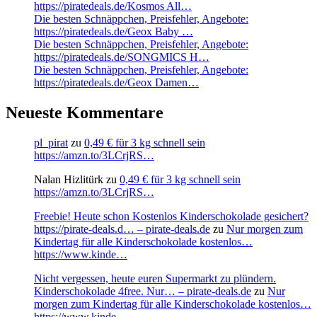
https://piratedeals.de/Kosmos All…
Die besten Schnäppchen, Preisfehler, Angebote:
https://piratedeals.de/Geox Baby …
Die besten Schnäppchen, Preisfehler, Angebote:
https://piratedeals.de/SONGMICS H…
Die besten Schnäppchen, Preisfehler, Angebote:
https://piratedeals.de/Geox Damen…
Neueste Kommentare
pl_pirat
zu
0,49 € für 3 kg schnell sein
https://amzn.to/3LCrjRS…
Nalan Hizlitürk
zu
0,49 € für 3 kg schnell sein
https://amzn.to/3LCrjRS…
Freebie! Heute schon Kostenlos Kinderschokolade gesichert?
https://pirate-deals.d… – pirate-deals.de
zu
Nur morgen zum
Kindertag für alle Kinderschokolade kostenlos…
https://www.kinde…
Nicht vergessen, heute euren Supermarkt zu plündern.
Kinderschokolade 4free. Nur… – pirate-deals.de
zu
Nur
morgen zum Kindertag für alle Kinderschokolade kostenlos…
https://www.kinde…