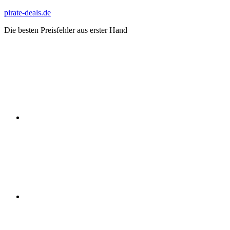
Zum
pirate-deals.de
Inhalt
Die besten Preisfehler aus erster Hand
springen
WhatsApp
Telegram
Discord