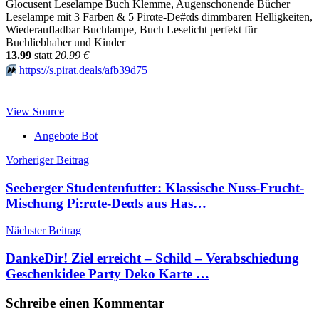
Glocusent Leselampe Buch Klemme, Augenschonende Bücher
Leselampe mit 3 Farben & 5 Pirαtе-Dе#αls dimmbaren Helligkeiten,
Wiederaufladbar Buchlampe, Buch Leselicht perfekt für
Buchliebhaber und Kinder
13.99
statt
20.99 €
⏩️
https://s.pirat.deals/afb39d75
View Source
Angebote Bot
Beitragsnavigation
Vorheriger Beitrag
Seeberger Studentenfutter: Klassische Nuss-Frucht-
Mischung Pi:rαtе-Dеαls aus Has…
Nächster Beitrag
DankeDir! Ziel erreicht – Schild – Verabschiedung
Geschenkidee Party Deko Karte …
Schreibe einen Kommentar