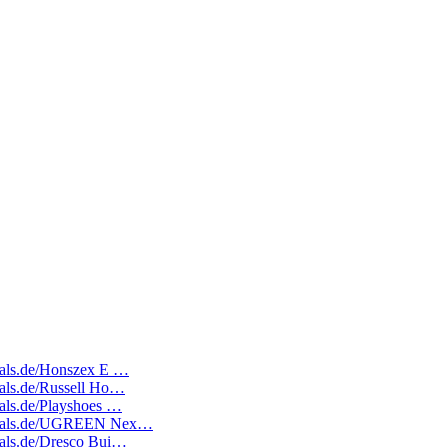
deals.de/Honszex E …
deals.de/Russell Ho…
eals.de/Playshoes …
atedeals.de/UGREEN Nex…
deals.de/Dresco Bui…