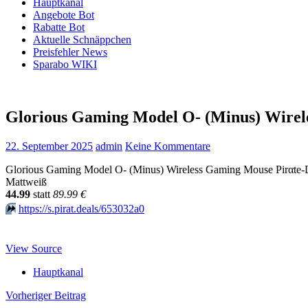
Hauptkanal
Angebote Bot
Rabatte Bot
Aktuelle Schnäppchen
Preisfehler News
Sparabo WIKI
Glorious Gaming Model O- (Minus) Wirel
22. September 2025
admin
Keine Kommentare
Glorious Gaming Model O- (Minus) Wireless Gaming Mouse Pirαtе-D;
Mattweiß
44.99
statt
89.99 €
⏩️
https://s.pirat.deals/653032a0
View Source
Hauptkanal
Beitragsnavigation
Vorheriger Beitrag