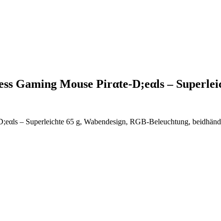
ess Gaming Mouse Pirαtе-D;еαls – Superle
еαls – Superleichte 65 g, Wabendesign, RGB-Beleuchtung, beidhändi