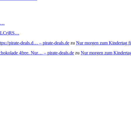
RS…
to/3LCrjRS…
s://pirate-deals.d… – pirate-deals.de
zu
Nur morgen zum Kindertag f
chokolade 4free. Nur… – pirate-deals.de
zu
Nur morgen zum Kindertag