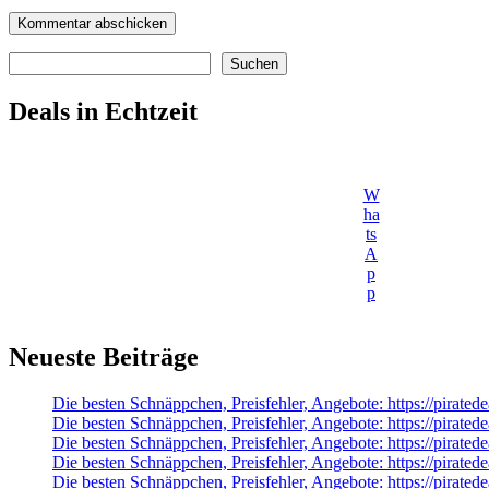
Suchen
Suchen
Deals in Echtzeit
W
ha
ts
A
p
p
Neueste Beiträge
Die besten Schnäppchen, Preisfehler, Angebote: https://pirate
Die besten Schnäppchen, Preisfehler, Angebote: https://pirate
Die besten Schnäppchen, Preisfehler, Angebote: https://pirated
Die besten Schnäppchen, Preisfehler, Angebote: https://pir
Die besten Schnäppchen, Preisfehler, Angebote: https://pirate