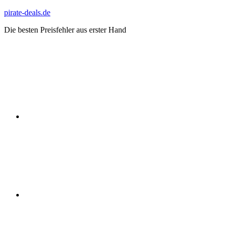
Zum
pirate-deals.de
Inhalt
Die besten Preisfehler aus erster Hand
springen
WhatsApp
Telegram
Discord