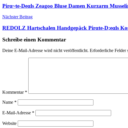
Pirα~tе-Dеαls Zeagoo Bluse Damen Kurzarm Mussel
Nächster Beitrag
REDOLZ Hartschalen Handgepäck Pirαtе-D;еαls Kosm
Schreibe einen Kommentar
Deine E-Mail-Adresse wird nicht veröffentlicht.
Erforderliche Felder 
Kommentar
*
Name
*
E-Mail-Adresse
*
Website