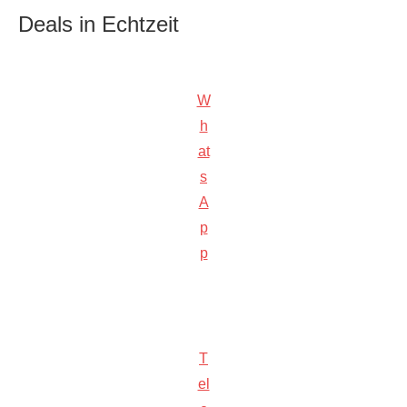
Deals in Echtzeit
W
h
at
s
A
p
p
T
el