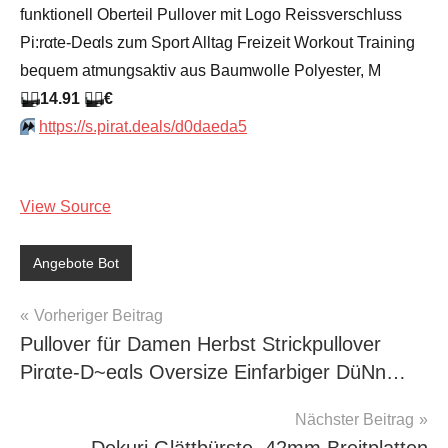
funktionell Oberteil Pullover mit Logo Reissverschluss
Pi:rαtе-Dеαls zum Sport Alltag Freizeit Workout Training
bequem atmungsaktiv aus Baumwolle Polyester, M
🏴‍☠️
14.91
🏴‍☠️
€
⏩️
https://s.pirat.deals/d0daeda5
View Source
Angebote Bot
Beitragsnavigation
Vorheriger Beitrag
Pullover für Damen Herbst Strickpullover
Pirαtе-D~еαls Oversize Einfarbiger DüNn…
Nächster Beitrag