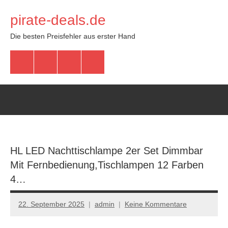
Zum
pirate-deals.de
Inhalt
springen
Die besten Preisfehler aus erster Hand
WhatsApp
Telegram
Discord
Facebook
HL LED Nachttischlampe 2er Set Dimmbar
Mit Fernbedienung,Tischlampen 12 Farben
4…
22. September 2025
admin
Keine Kommentare