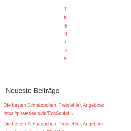
T
el
e
g
r
a
m
Neueste Beiträge
Die besten Schnäppchen, Preisfehler, Angebote:
https://piratedeals.de/EcoSchlaf …
Die besten Schnäppchen, Preisfehler, Angebote: