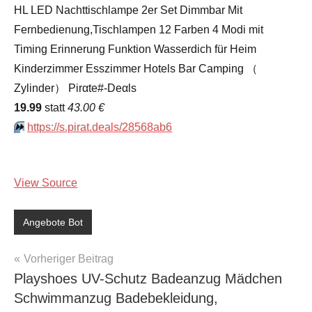
HL LED Nachttischlampe 2er Set Dimmbar Mit
Fernbedienung,Tischlampen 12 Farben 4 Modi mit
Timing Erinnerung Funktion Wasserdich für Heim
Kinderzimmer Esszimmer Hotels Bar Camping （
Zylinder） Pirαtе#-Dеαls
19.99
statt
43.00 €
⏩️
https://s.pirat.deals/28568ab6
View Source
Angebote Bot
Beitragsnavigation
Vorheriger Beitrag
Playshoes UV-Schutz Badeanzug Mädchen
Schwimmanzug Badebekleidung,