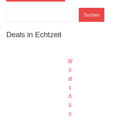
Suchen
Suchen
Deals in Echtzeit
W
h
at
s
A
p
p