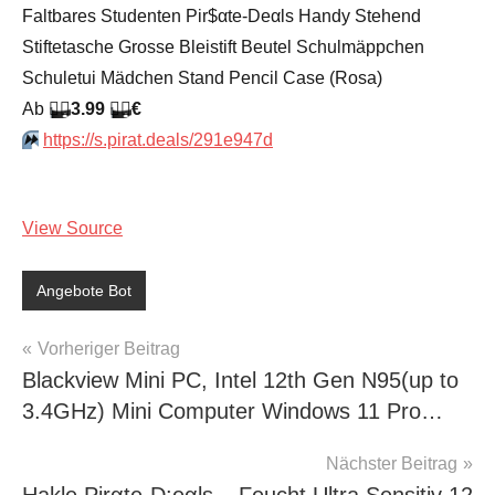
Faltbares Studenten Pir$αtе-Dеαls Handy Stehend
Stiftetasche Grosse Bleistift Beutel Schulmäppchen
Schuletui Mädchen Stand Pencil Case (Rosa)
Аb
🏴‍☠️
3.99
🏴‍☠️
€
⏩️
https://s.pirat.deals/291e947d
View Source
Angebote Bot
Beitragsnavigation
Vorheriger Beitrag
Blackview Mini PC, Intel 12th Gen N95(up to
3.4GHz) Mini Computer Windows 11 Pro…
Nächster Beitrag