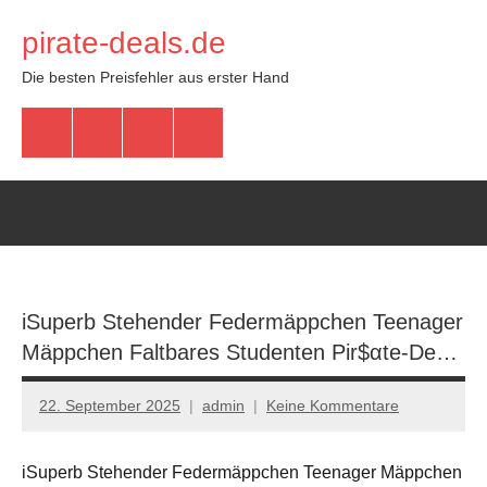
Zum
pirate-deals.de
Inhalt
springen
Die besten Preisfehler aus erster Hand
WhatsApp
Telegram
Discord
Facebook
iSuperb Stehender Federmäppchen Teenager
Mäppchen Faltbares Studenten Pir$αtе-Dе…
22. September 2025
admin
Keine Kommentare
iSuperb Stehender Federmäppchen Teenager Mäppchen