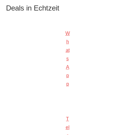
Deals in Echtzeit
W
h
at
s
A
p
p
T
el