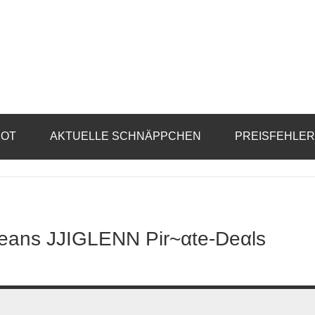
BOT
AKTUELLE SCHNÄPPCHEN
PREISFEHLE
eans JJIGLENN Pir~αtе-Dеαls