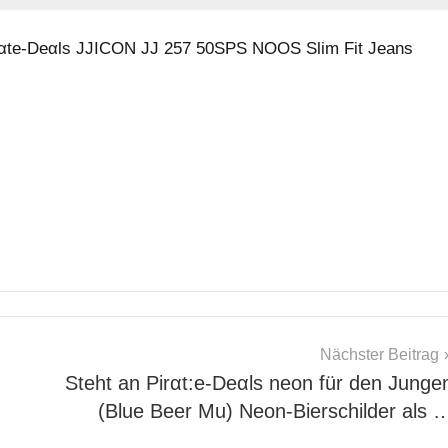
αtе-Dеαls JJICON JJ 257 50SPS NOOS Slim Fit Jeans
Nächster Beitrag
Steht an Pirαt:е-Dеαls neon für den Junge
(Blue Beer Mu) Neon-Bierschilder als 