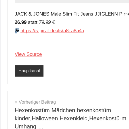
JACK & JONES Male Slim Fit Jeans JJIGLENN Pir~
26.99
statt
79.99 €
⏩️
https://s.pirat.deals/a8ca8a4a
View Source
Hauptkanal
Beitragsnavigation
Vorheriger Beitrag
Hexenkostüm Mädchen,hexenkostüm
kinder,Halloween Hexenkleid,Hexenkostü-m
Umhang …