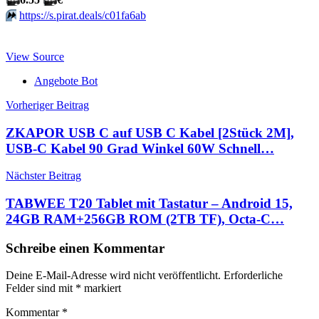
⏩️
https://s.pirat.deals/c01fa6ab
View Source
Angebote Bot
Beitragsnavigation
Vorheriger Beitrag
ZKAPOR USB C auf USB C Kabel [2Stück 2M],
USB-C Kabel 90 Grad Winkel 60W Schnell…
Nächster Beitrag
TABWEE T20 Tablet mit Tastatur – Android 15,
24GB RAM+256GB ROM (2TB TF), Octa-C…
Schreibe einen Kommentar
Deine E-Mail-Adresse wird nicht veröffentlicht.
Erforderliche
Felder sind mit
*
markiert
Kommentar
*