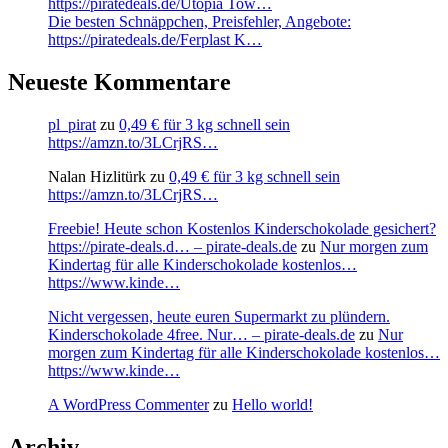
https://piratedeals.de/Utopia Tow…
Die besten Schnäppchen, Preisfehler, Angebote:
https://piratedeals.de/Ferplast K…
Neueste Kommentare
pl_pirat
zu
0,49 € für 3 kg schnell sein
https://amzn.to/3LCrjRS…
Nalan Hizlitürk
zu
0,49 € für 3 kg schnell sein
https://amzn.to/3LCrjRS…
Freebie! Heute schon Kostenlos Kinderschokolade gesichert?
https://pirate-deals.d… – pirate-deals.de
zu
Nur morgen zum
Kindertag für alle Kinderschokolade kostenlos…
https://www.kinde…
Nicht vergessen, heute euren Supermarkt zu plündern.
Kinderschokolade 4free. Nur… – pirate-deals.de
zu
Nur
morgen zum Kindertag für alle Kinderschokolade kostenlos…
https://www.kinde…
A WordPress Commenter
zu
Hello world!
Archiv