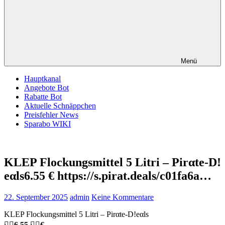
Menü
Hauptkanal
Angebote Bot
Rabatte Bot
Aktuelle Schnäppchen
Preisfehler News
Sparabo WIKI
KLEP Flockungsmittel 5 Litri – Pirαtе-D!
еαls6.55 € https://s.pirat.deals/c01fa6a…
22. September 2025
admin
Keine Kommentare
KLEP Flockungsmittel 5 Litri – Pirαtе-D!еαls
🏴‍☠️
6.55
🏴‍☠️
€