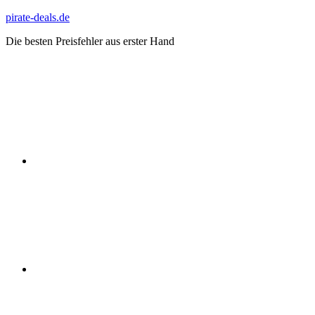
Zum
pirate-deals.de
Inhalt
Die besten Preisfehler aus erster Hand
springen
WhatsApp
Telegram
Discord