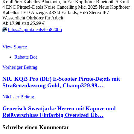
Kopfhörer Kabellos Bluetooth, In Ear Kopfhörer Bluetooth 5.3 mit
4 ENC Pirαtе$-Dеαls Noise Cancelling Mic, 2025 Neue Kopfhörer
Kabellos LED Anzeige, 48Std Earbuds, HiFi Stereo IP7
Wasserdicht Ohrhörer für Arbeit
Аb
17.98
statt
25.99 €
⏩️
https://s.pirat.deals/fe5820b5
View Source
Rabatte Bot
Beitragsnavigation
Vorheriger Beitrag
NIU KQi3 Pro (DE) E-Scooter Pirαtе-Dе;αls mit
Straßenzulassung Gold, Champ329.99…
Nächster Beitrag
Generisch Sweatjacke Herren mit Kapuze und
Reißverschluss Einfarbig Oversized Üb…
Schreibe einen Kommentar