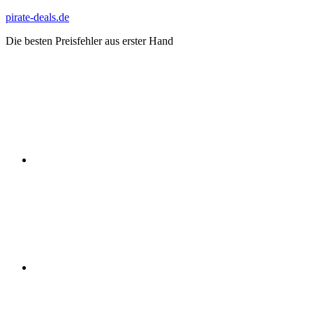
Zum
pirate-deals.de
Inhalt
Die besten Preisfehler aus erster Hand
springen
WhatsApp
Telegram
Discord