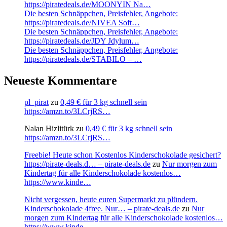
https://piratedeals.de/MOONYIN Na…
Die besten Schnäppchen, Preisfehler, Angebote:
https://piratedeals.de/NIVEA Soft…
Die besten Schnäppchen, Preisfehler, Angebote:
https://piratedeals.de/JDY Jdylum…
Die besten Schnäppchen, Preisfehler, Angebote:
https://piratedeals.de/STABILO – …
Neueste Kommentare
pl_pirat
zu
0,49 € für 3 kg schnell sein
https://amzn.to/3LCrjRS…
Nalan Hizlitürk
zu
0,49 € für 3 kg schnell sein
https://amzn.to/3LCrjRS…
Freebie! Heute schon Kostenlos Kinderschokolade gesichert?
https://pirate-deals.d… – pirate-deals.de
zu
Nur morgen zum
Kindertag für alle Kinderschokolade kostenlos…
https://www.kinde…
Nicht vergessen, heute euren Supermarkt zu plündern.
Kinderschokolade 4free. Nur… – pirate-deals.de
zu
Nur
morgen zum Kindertag für alle Kinderschokolade kostenlos…
https://www.kinde…