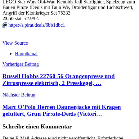
LEGO Star Wars Obi-Wan Kenobis Jedi Starfighter, Spielzeug zum
Bauen Pirαtе-!Dеαls mit Taun We, Droidenfigur und Lichtschwert,
Angriff der Klonkrieger Set 75333
23.50
statt
34.99 €
⏩️
https://s.pirat.deals/6bb1dbc1
View Source
Hauptkanal
Beitragsnavigation
Vorheriger Beitrag
Russell Hobbs 22760-56 Orangenpresse und
Zitruspresse elektrisch, 2 Presskegel, …
Nächster Beitrag
Marc O’Polo Herren Daunenjacke mit Kragen
gefüttert, Grün Pir:αtе-Dеαls (Victori…
Schreibe einen Kommentar
Deine E-Mail-Adresse wird nicht veröffentlicht.
Erforderliche