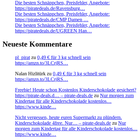
Die besten Schnäppchen, Preisfehler, Angebote:
https://piratedeals.de/Ravensburg…
Die besten Schnäppchen, Preisfehler, Angebote:
https://piratedeals.de/CMP Damen …
Die besten Schnäppchen, Preisfehler, Angebote:
https://piratedeals.de/UGREEN Han…
Neueste Kommentare
pl_pirat
zu
0,49 € für 3 kg schnell sein
https://amzn.to/3LCrjRS…
Nalan Hizlitürk
zu
0,49 € für 3 kg schnell sein
https://amzn.to/3LCrjRS…
Freebie! Heute schon Kostenlos Kinderschokolade gesichert?
https://pirate-deals.d… – pirate-deals.de
zu
Nur morgen zum
Kindertag für alle Kinderschokolade kostenlos…
https://www.kinde…
Nicht vergessen, heute euren Supermarkt zu plündern.
Kinderschokolade 4free. Nur… – pirate-deals.de
zu
Nur
morgen zum Kindertag für alle Kinderschokolade kostenlos…
https://www.kinde…