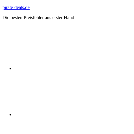
Zum
pirate-deals.de
Inhalt
Die besten Preisfehler aus erster Hand
springen
WhatsApp
Telegram
Discord