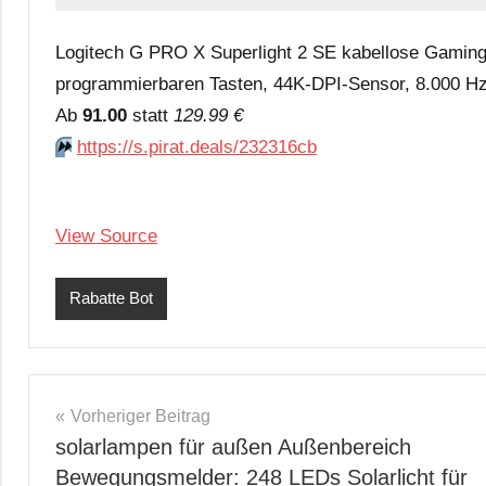
Logitech G PRO X Superlight 2 SE kabellose Gaming
programmierbaren Tasten, 44K-DPI-Sensor, 8.000 Hz
Аb
91.00
statt
129.99 €
⏩️
https://s.pirat.deals/232316cb
View Source
Rabatte Bot
Beitragsnavigation
Vorheriger Beitrag
solarlampen für außen Außenbereich
Bewegungsmelder: 248 LEDs Solarlicht für