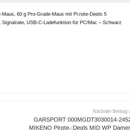
-Maus, 60 g Pro-Grade-Maus mit Pi:rαtе-Dеαls 5
 Signalrate, USB-C-Ladefunktion für PC/Mac – Schwarz
Nächster Beitrag
GARSPORT 000MGDT3030014-245
MIKENO Pirαtе-:Dеαls MID WP Dame