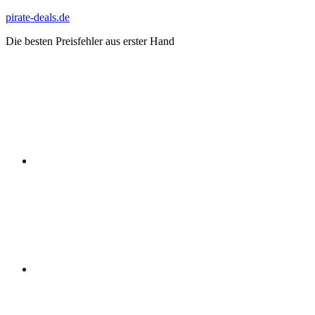
Zum
pirate-deals.de
Inhalt
Die besten Preisfehler aus erster Hand
springen
WhatsApp
Telegram
Discord