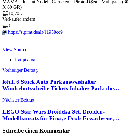
MAMA – Instant Nudeln Garnelen – Pirαtе-D$еαls Multipack (30
X 60 GR)
🏴‍☠️
10,70€
Verkäufer ändern
🏴‍☠️
€
⏩️
https://s.pirat.deals/11958cc9
View Source
Hauptkanal
Beitragsnavigation
Vorheriger Beitrag
lohill 6 Stück Auto Parkausweishalter
Windschutzscheibe Tickets Inhaber Parksche…
Nächster Beitrag
LEGO Star Wars Droideka Set, Droiden-
Modellbausatz für Pirαt;е-Dеαls Erwachsene,…
Schreibe einen Kommentar