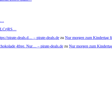
RS…
to/3LCrjRS…
s://pirate-deals.d… – pirate-deals.de
zu
Nur morgen zum Kindertag f
chokolade 4free. Nur… – pirate-deals.de
zu
Nur morgen zum Kindertag