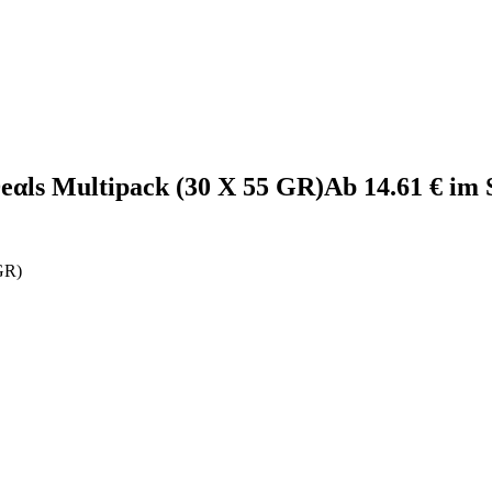
еαls Multipack (30 X 55 GR)Аb 14.61 € im
GR)