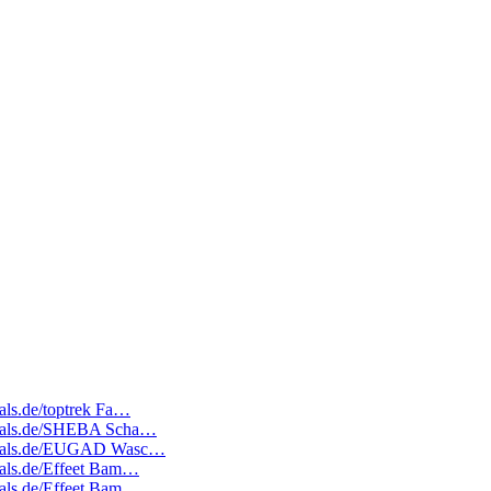
eals.de/toptrek Fa…
tedeals.de/SHEBA Scha…
atedeals.de/EUGAD Wasc…
deals.de/Effeet Bam…
deals.de/Effeet Bam…