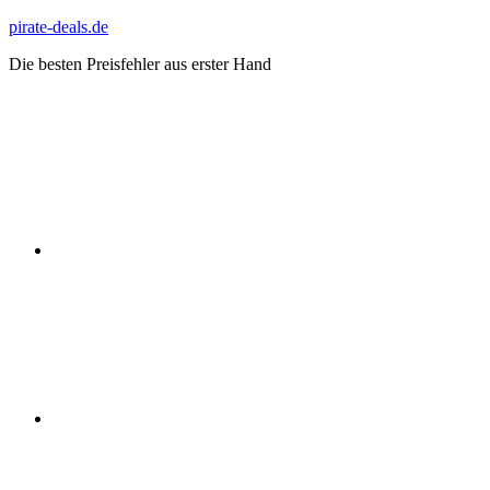
Zum
pirate-deals.de
Inhalt
Die besten Preisfehler aus erster Hand
springen
WhatsApp
Telegram
Discord