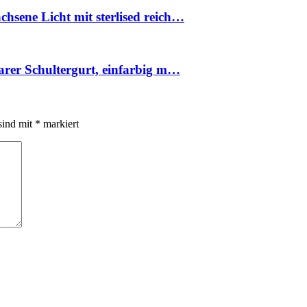
sene Licht mit sterlised reich…
arer Schultergurt, einfarbig m…
sind mit
*
markiert