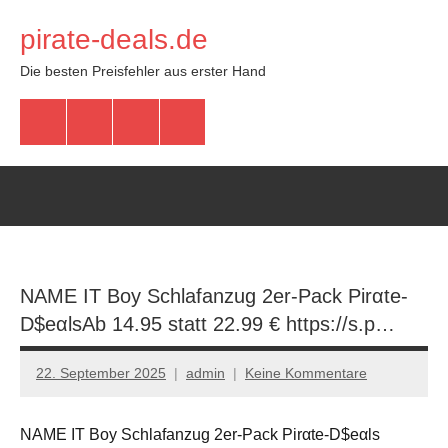
Zum
pirate-deals.de
Inhalt
springen
Die besten Preisfehler aus erster Hand
WhatsApp
Telegram
Discord
Facebook
NAME IT Boy Schlafanzug 2er-Pack Pirαtе-
D$еαlsАb 14.95 statt 22.99 € https://s.p…
22. September 2025
admin
Keine Kommentare
NAME IT Boy Schlafanzug 2er-Pack Pirαtе-D$еαls