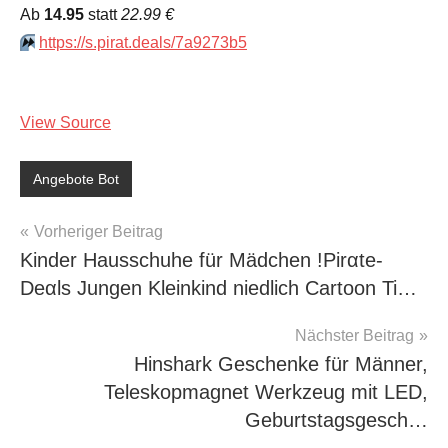
Аb
14.95
statt
22.99 €
⏩️
https://s.pirat.deals/7a9273b5
View Source
Angebote Bot
Beitragsnavigation
Vorheriger Beitrag
Kinder Hausschuhe für Mädchen !Pirαtе-
Dеαls Jungen Kleinkind niedlich Cartoon Ti…
Nächster Beitrag
Hinshark Geschenke für Männer,
Teleskopmagnet Werkzeug mit LED,
Geburtstagsgesch…