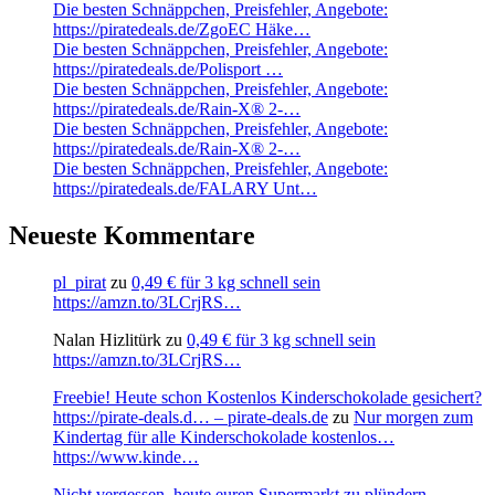
Die besten Schnäppchen, Preisfehler, Angebote:
https://piratedeals.de/ZgoEC Häke…
Die besten Schnäppchen, Preisfehler, Angebote:
https://piratedeals.de/Polisport …
Die besten Schnäppchen, Preisfehler, Angebote:
https://piratedeals.de/Rain-X® 2-…
Die besten Schnäppchen, Preisfehler, Angebote:
https://piratedeals.de/Rain-X® 2-…
Die besten Schnäppchen, Preisfehler, Angebote:
https://piratedeals.de/FALARY Unt…
Neueste Kommentare
pl_pirat
zu
0,49 € für 3 kg schnell sein
https://amzn.to/3LCrjRS…
Nalan Hizlitürk
zu
0,49 € für 3 kg schnell sein
https://amzn.to/3LCrjRS…
Freebie! Heute schon Kostenlos Kinderschokolade gesichert?
https://pirate-deals.d… – pirate-deals.de
zu
Nur morgen zum
Kindertag für alle Kinderschokolade kostenlos…
https://www.kinde…
Nicht vergessen, heute euren Supermarkt zu plündern.