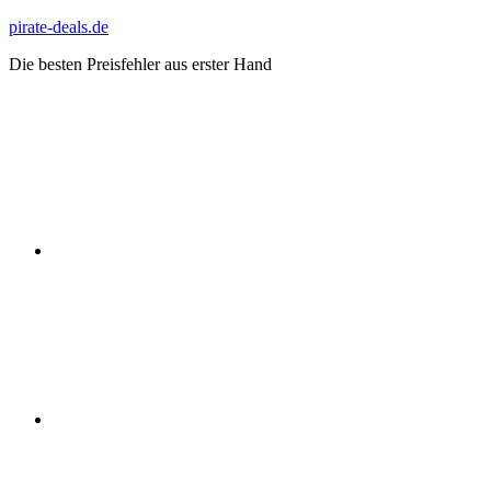
Zum
pirate-deals.de
Inhalt
Die besten Preisfehler aus erster Hand
springen
WhatsApp
Telegram
Discord