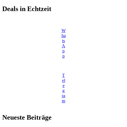
Deals in Echtzeit
W
ha
ts
A
p
p
T
el
e
g
ra
m
Neueste Beiträge