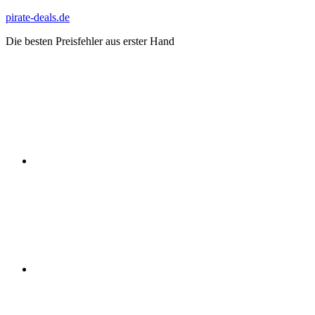
Zum
pirate-deals.de
Inhalt
Die besten Preisfehler aus erster Hand
springen
WhatsApp
Telegram
Discord