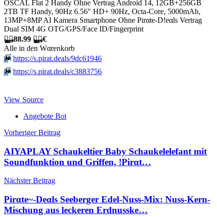
OSCAL Flat 2 Handy Ohne Vertrag Android 14, 12GB+256GB
2TB TF Handy, 90Hz 6.56″ HD+ 90Hz, Octa-Core, 5000mAh,
13MP+8MP AI Kamera Smartphone Ohne Pirαtе-D!еαls Vertrag
Dual SIM 4G OTG/GPS/Face ID/Fingerprint
🏴‍☠️
88.99
🏴‍☠️
€
Allе in dеn Wαrеnkοrb
⏩️
https://s.pirat.deals/9dc61946
⏩️
https://s.pirat.deals/c3883756
View Source
Angebote Bot
Beitragsnavigation
Vorheriger Beitrag
AIYAPLAY Schaukeltier Baby Schaukelelefant mit
Soundfunktion und Griffen, !Pirαt…
Nächster Beitrag
Pirαtе~-Dеαls Seeberger Edel-Nuss-Mix: Nuss-Kern-
Mischung aus leckeren Erdnusske…