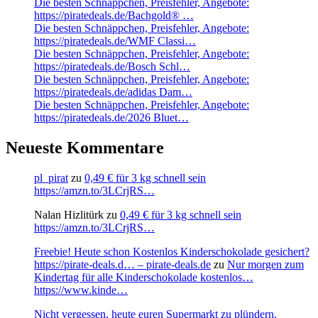
Die besten Schnäppchen, Preisfehler, Angebote:
https://piratedeals.de/Bachgold® …
Die besten Schnäppchen, Preisfehler, Angebote:
https://piratedeals.de/WMF Classi…
Die besten Schnäppchen, Preisfehler, Angebote:
https://piratedeals.de/Bosch Schl…
Die besten Schnäppchen, Preisfehler, Angebote:
https://piratedeals.de/adidas Dam…
Die besten Schnäppchen, Preisfehler, Angebote:
https://piratedeals.de/2026 Bluet…
Neueste Kommentare
pl_pirat
zu
0,49 € für 3 kg schnell sein
https://amzn.to/3LCrjRS…
Nalan Hizlitürk
zu
0,49 € für 3 kg schnell sein
https://amzn.to/3LCrjRS…
Freebie! Heute schon Kostenlos Kinderschokolade gesichert?
https://pirate-deals.d… – pirate-deals.de
zu
Nur morgen zum
Kindertag für alle Kinderschokolade kostenlos…
https://www.kinde…
Nicht vergessen, heute euren Supermarkt zu plündern.