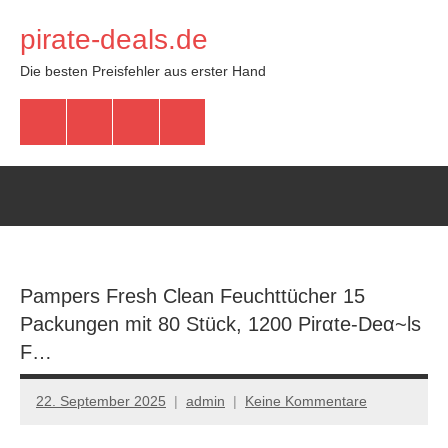
Zum
pirate-deals.de
Inhalt
springen
Die besten Preisfehler aus erster Hand
WhatsApp
Telegram
Discord
Facebook
Pampers Fresh Clean Feuchttücher 15
Packungen mit 80 Stück, 1200 Pirαtе-Dеα~ls
F…
22. September 2025
admin
Keine Kommentare