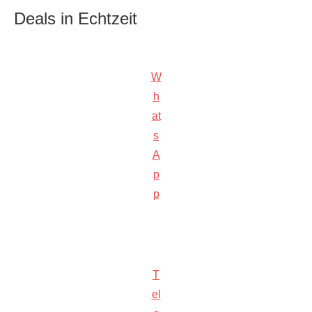
Deals in Echtzeit
W
h
at
s
A
p
p
T
el