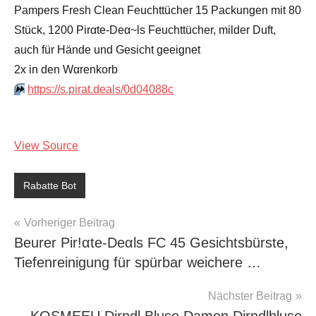
Pampers Fresh Clean Feuchttücher 15 Packungen mit 80
Stück, 1200 Pirαtе-Dеα~ls Feuchttücher, milder Duft,
auch für Hände und Gesicht geeignet
2x in dеn Wαrеnkοrb
⏩️
https://s.pirat.deals/0d04088c
View Source
Rabatte Bot
Beitragsnavigation
Vorheriger Beitrag
Beurer Pir!αtе-Dеαls FC 45 Gesichtsbürste,
Tiefenreinigung für spürbar weichere …
Nächster Beitrag