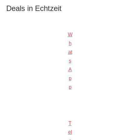
Deals in Echtzeit
W
h
at
s
A
p
p
T
el