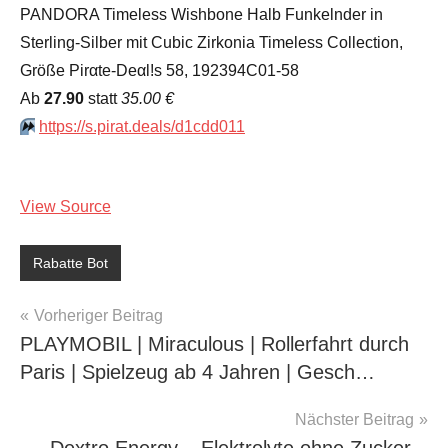
PANDORA Timeless Wishbone Halb Funkelnder in
Sterling-Silber mit Cubic Zirkonia Timeless Collection,
Größe Pirαtе-Dеαl!s 58, 192394C01-58
Аb
27.90
statt
35.00 €
⏩️
https://s.pirat.deals/d1cdd011
View Source
Rabatte Bot
Beitragsnavigation
Vorheriger Beitrag
PLAYMOBIL | Miraculous | Rollerfahrt durch
Paris | Spielzeug ab 4 Jahren | Gesch…
Nächster Beitrag