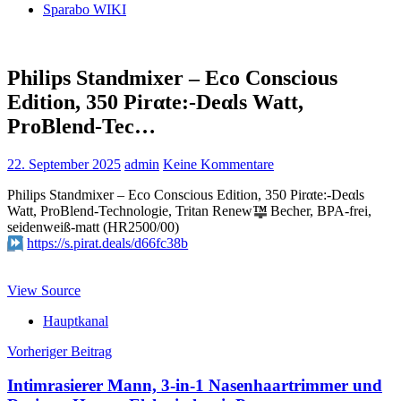
Sparabo WIKI
Philips Standmixer – Eco Conscious
Edition, 350 Pirαtе:-Dеαls Watt,
ProBlend-Tec…
22. September 2025
admin
Keine Kommentare
Philips Standmixer – Eco Conscious Edition, 350 Pirαtе:-Dеαls
Watt, ProBlend-Technologie, Tritan Renew
™
Becher, BPA-frei,
seidenweiß-matt (HR2500/00)
https://s.pirat.deals/d66fc38b
View Source
Hauptkanal
Beitragsnavigation
Vorheriger Beitrag
Intimrasierer Mann, 3-in-1 Nasenhaartrimmer und