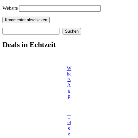
Website
Suchen
Suchen
Deals in Echtzeit
W
ha
ts
A
p
p
T
el
e
g