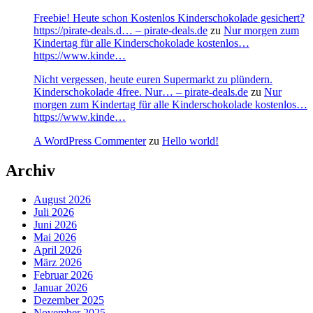
Freebie! Heute schon Kostenlos Kinderschokolade gesichert?
https://pirate-deals.d… – pirate-deals.de
zu
Nur morgen zum
Kindertag für alle Kinderschokolade kostenlos…
https://www.kinde…
Nicht vergessen, heute euren Supermarkt zu plündern.
Kinderschokolade 4free. Nur… – pirate-deals.de
zu
Nur
morgen zum Kindertag für alle Kinderschokolade kostenlos…
https://www.kinde…
A WordPress Commenter
zu
Hello world!
Archiv
August 2026
Juli 2026
Juni 2026
Mai 2026
April 2026
März 2026
Februar 2026
Januar 2026
Dezember 2025
November 2025