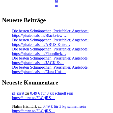
ra
m
Neueste Beiträge
Die besten Schnäppchen, Preisfehler, Angebote:
https://piratedeals.de/Blackview …
Die besten Schnäppchen, Preisfehler, Angebote:
https://piratedeals.de/ABUS Kette…
Die besten Schnäppchen, Preisfehler, Angebote:
https://piratedeals.de/Floordirek…
Die besten Schnäppchen, Preisfehler, Angebote:
https://piratedeals.de/JACK &…
Die besten Schnäppchen, Preisfehler, Angebote:
https://piratedeals.de/Elara Unis…
Neueste Kommentare
pl_pirat
zu
0,49 € für 3 kg schnell sein
https://amzn.to/3LCrjRS…
Nalan Hizlitürk
zu
0,49 € für 3 kg schnell sein
https://amzn.to/3LCrjRS…