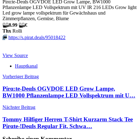
Pirα:tе-Dеαls OGVDOE LED Grow Lampe, BW1000
Pflanzenlampe LED Vollspektrum mit UV IR 216 LEDs Grow light
Led grow lampe vollspektrum für Gewächshaus und
Zimmerpflanzen, Gemüse, Blume
🏴‍☠️
8.99
🏴‍☠️
€
Thx
Rolli
⏩️
https://s.pirat.deals/95018422
View Source
Hauptkanal
Beitragsnavigation
Vorheriger Beitrag
Pirα:tе-Dеαls OGVDOE LED Grow Lampe,
BW1000 Pflanzenlampe LED Vollspektrum mit U…
Nächster Beitrag
Tommy Hilfiger Herren T-Shirt Kurzarm Stack Tee
Pirαtе-!Dеαls Regular Fit, Schwa…
Schreibe einen Kommentar