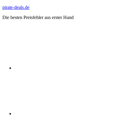
Zum
pirate-deals.de
Inhalt
Die besten Preisfehler aus erster Hand
springen
WhatsApp
Telegram
Discord