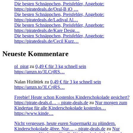
Die besten Schnäppchen, Preisfehler, Angebote:
https://piratedeals.de/Oral-B iO …
Die besten Schnäppchen, Preisfehler, Angebote:
https://piratedeals.de/Ladival Al…
Die besten Schnäppchen, Preisfehler, Angebote:
https://piratedeals.de/Kare Desig…
Die besten Schnäppchen, Preisfehler, Angebote:
https://piratedeals.de/Cecil Kurz…
Neueste Kommentare
pl_pirat
zu
0,49 € für 3 kg schnell sein
https://amzn.to/3LCrjRS…
Nalan Hizlitürk
zu
0,49 € für 3 kg schnell sein
https://amzn.to/3LCrjRS…
Freebie! Heute schon Kostenlos Kinderschokolade gesichert?
https://pirate-deals.d… – pirate-deals.de
zu
Nur morgen zum
Kindertag für alle Kinderschokolade kostenlos…
https://www.kinde…
Nicht vergessen, heute euren Supermarkt zu plündern.
Kinderschokolade 4free. Nur… – pirate-deals.de
zu
Nur