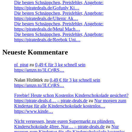
Die besten Schnäppchen, Preisfehler, Angebote:
https://piratedeals.de/Gofunly Ki…
Die besten Schnäppchen, Preisfehler, Angebote:
https://piratedeals.de/Ultenic Ak…
Die besten Schnäppchen, Preisfehler, Angebote:
https://piratedeals.de/Metal Mach…
Die besten Schnäppchen, Preisfehler, Angebote:
https://piratedeals.de/Reebok Uni…
Neueste Kommentare
pl_pirat
zu
0,49 € für 3 kg schnell sein
https://amzn.to/3LCrjRS…
Nalan Hizlitürk
zu
0,49 € für 3 kg schnell sein
https://amzn.to/3LCrjRS…
Freebie! Heute schon Kostenlos Kinderschokolade gesichert?
https://pirate-deals.d… – pirate-deals.de
zu
Nur morgen zum
Kindertag für alle Kinderschokolade kostenlos…
https://www.kinde…
Nicht vergessen, heute euren Supermarkt zu plündern.
Kinderschokolade 4free. Nur… – pirate-deals.de
zu
Nur
morgen zum Kindertag für alle Kinderschokolade kostenlos…