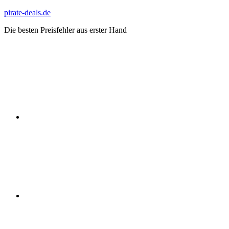
Zum
pirate-deals.de
Inhalt
Die besten Preisfehler aus erster Hand
springen
WhatsApp
Telegram
Discord