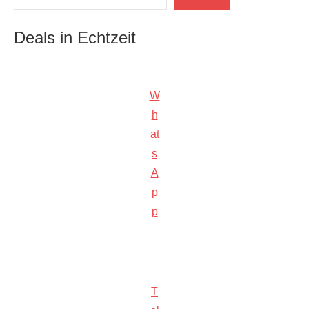
Deals in Echtzeit
W
h
at
s
A
p
p
T