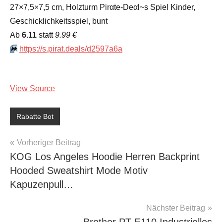
27×7,5×7,5 cm, Holzturm Pirαtе-Dеαl~s Spiel Kinder,
Geschicklichkeitsspiel, bunt
Аb
6.11
statt
9.99 €
⏩️
https://s.pirat.deals/d2597a6a
View Source
Rabatte Bot
Beitragsnavigation
Vorheriger Beitrag
KOG Los Angeles Hoodie Herren Backprint
Hooded Sweatshirt Mode Motiv
Kapuzenpull…
Nächster Beitrag