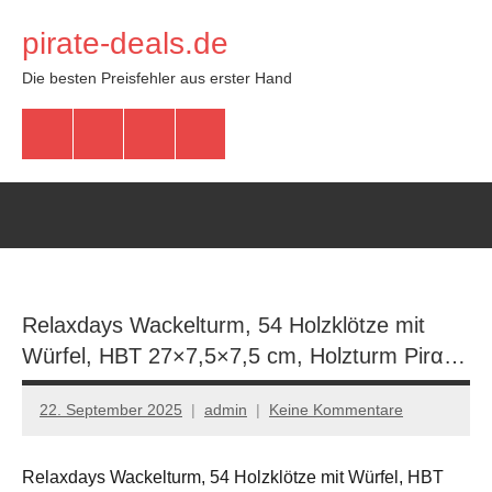
Zum
pirate-deals.de
Inhalt
springen
Die besten Preisfehler aus erster Hand
WhatsApp
Telegram
Discord
Facebook
Relaxdays Wackelturm, 54 Holzklötze mit
Würfel, HBT 27×7,5×7,5 cm, Holzturm Pirα…
22. September 2025
admin
Keine Kommentare
Relaxdays Wackelturm, 54 Holzklötze mit Würfel, HBT