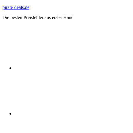
Zum
pirate-deals.de
Inhalt
Die besten Preisfehler aus erster Hand
springen
WhatsApp
Telegram
Discord