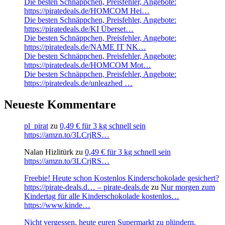
Die besten Schnäppchen, Preisfehler, Angebote:
https://piratedeals.de/HOMCOM Hei…
Die besten Schnäppchen, Preisfehler, Angebote:
https://piratedeals.de/KI Überset…
Die besten Schnäppchen, Preisfehler, Angebote:
https://piratedeals.de/NAME IT NK…
Die besten Schnäppchen, Preisfehler, Angebote:
https://piratedeals.de/HOMCOM Mot…
Die besten Schnäppchen, Preisfehler, Angebote:
https://piratedeals.de/unleazhed …
Neueste Kommentare
pl_pirat
zu
0,49 € für 3 kg schnell sein
https://amzn.to/3LCrjRS…
Nalan Hizlitürk
zu
0,49 € für 3 kg schnell sein
https://amzn.to/3LCrjRS…
Freebie! Heute schon Kostenlos Kinderschokolade gesichert?
https://pirate-deals.d… – pirate-deals.de
zu
Nur morgen zum
Kindertag für alle Kinderschokolade kostenlos…
https://www.kinde…
Nicht vergessen, heute euren Supermarkt zu plündern.