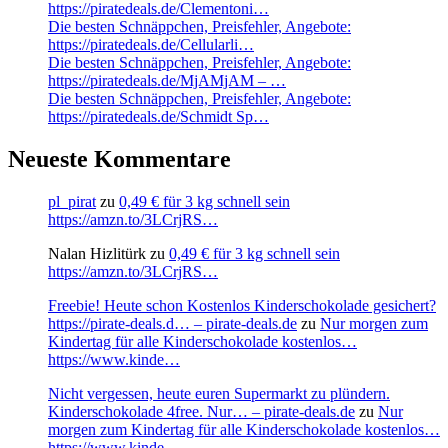
https://piratedeals.de/Clementoni…
Die besten Schnäppchen, Preisfehler, Angebote:
https://piratedeals.de/Cellularli…
Die besten Schnäppchen, Preisfehler, Angebote:
https://piratedeals.de/MjAMjAM – …
Die besten Schnäppchen, Preisfehler, Angebote:
https://piratedeals.de/Schmidt Sp…
Neueste Kommentare
pl_pirat
zu
0,49 € für 3 kg schnell sein
https://amzn.to/3LCrjRS…
Nalan Hizlitürk
zu
0,49 € für 3 kg schnell sein
https://amzn.to/3LCrjRS…
Freebie! Heute schon Kostenlos Kinderschokolade gesichert?
https://pirate-deals.d… – pirate-deals.de
zu
Nur morgen zum
Kindertag für alle Kinderschokolade kostenlos…
https://www.kinde…
Nicht vergessen, heute euren Supermarkt zu plündern.
Kinderschokolade 4free. Nur… – pirate-deals.de
zu
Nur
morgen zum Kindertag für alle Kinderschokolade kostenlos…
https://www.kinde…