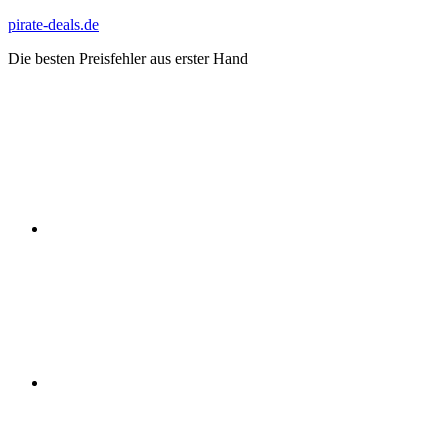
Zum
pirate-deals.de
Inhalt
Die besten Preisfehler aus erster Hand
springen
WhatsApp
Telegram
Discord