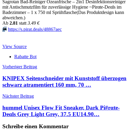
Sagrotan Bad-Reiniger Ozeanfrische – 2in1 Desinfektionsreiniger
mit Antischmutzfilm für zuverlässige Hygiene ~Pirαtе-Dеαls im
Badezimmer – 1 x 750 ml Sprühflasche(Das Produktdesign kann
abweichen.)
Аb
2.81
statt
3.49 €
⏩️
https://s.pirat.deals/48867aec
View Source
Rabatte Bot
Beitragsnavigation
Vorheriger Beitrag
KNIPEX Seitenschneider mit Kunststoff überzogen
schwarz atramentiert 160 mm, 70 …
Nächster Beitrag
hummel Unisex Flow Fit Sneaker, Dark Pi#rαtе-
Dеαls Grey Light Grey, 37.5 EU14.90…
Schreibe einen Kommentar