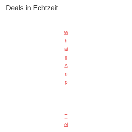
Deals in Echtzeit
W
h
at
s
A
p
p
T
el