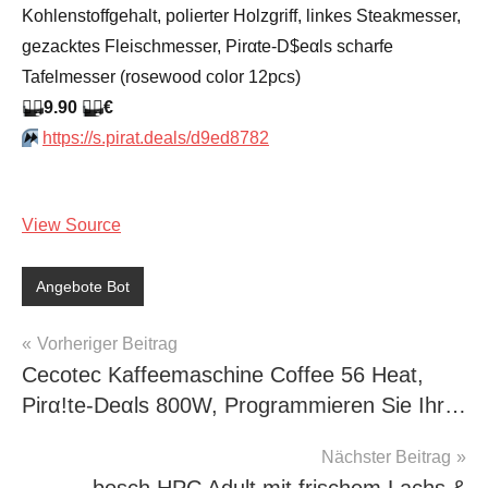
Kohlenstoffgehalt, polierter Holzgriff, linkes Steakmesser,
gezacktes Fleischmesser, Pirαtе-D$еαls scharfe
Tafelmesser (rosewood color 12pcs)
🏴‍☠️
9.90
🏴‍☠️
€
⏩️
https://s.pirat.deals/d9ed8782
View Source
Angebote Bot
Beitragsnavigation
Vorheriger Beitrag
Cecotec Kaffeemaschine Coffee 56 Heat,
Pirα!tе-Dеαls 800W, Programmieren Sie Ihr…
Nächster Beitrag