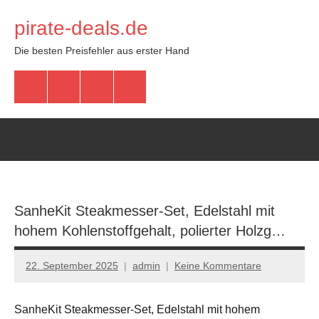
Zum
pirate-deals.de
Inhalt
springen
Die besten Preisfehler aus erster Hand
WhatsApp
Telegram
Discord
Facebook
SanheKit Steakmesser-Set, Edelstahl mit
hohem Kohlenstoffgehalt, polierter Holzg…
22. September 2025
admin
Keine Kommentare
SanheKit Steakmesser-Set, Edelstahl mit hohem