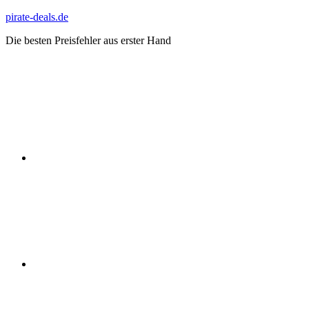
Zum
pirate-deals.de
Inhalt
Die besten Preisfehler aus erster Hand
springen
WhatsApp
Telegram
Discord