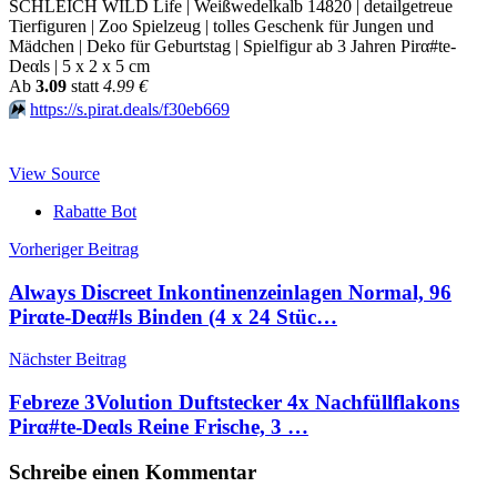
SCHLEICH WILD Life | Weißwedelkalb 14820 | detailgetreue
Tierfiguren | Zoo Spielzeug | tolles Geschenk für Jungen und
Mädchen | Deko für Geburtstag | Spielfigur ab 3 Jahren Pirα#tе-
Dеαls | 5 x 2 x 5 cm
Аb
3.09
statt
4.99 €
⏩️
https://s.pirat.deals/f30eb669
View Source
Rabatte Bot
Beitragsnavigation
Vorheriger Beitrag
Always Discreet Inkontinenzeinlagen Normal, 96
Pirαtе-Dеα#ls Binden (4 x 24 Stüc…
Nächster Beitrag
Febreze 3Volution Duftstecker 4x Nachfüllflakons
Pirα#tе-Dеαls Reine Frische, 3 …
Schreibe einen Kommentar