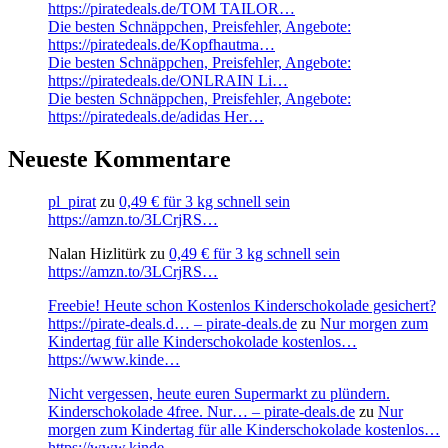
https://piratedeals.de/TOM TAILOR…
Die besten Schnäppchen, Preisfehler, Angebote:
https://piratedeals.de/Kopfhautma…
Die besten Schnäppchen, Preisfehler, Angebote:
https://piratedeals.de/ONLRAIN Li…
Die besten Schnäppchen, Preisfehler, Angebote:
https://piratedeals.de/adidas Her…
Neueste Kommentare
pl_pirat
zu
0,49 € für 3 kg schnell sein
https://amzn.to/3LCrjRS…
Nalan Hizlitürk
zu
0,49 € für 3 kg schnell sein
https://amzn.to/3LCrjRS…
Freebie! Heute schon Kostenlos Kinderschokolade gesichert?
https://pirate-deals.d… – pirate-deals.de
zu
Nur morgen zum
Kindertag für alle Kinderschokolade kostenlos…
https://www.kinde…
Nicht vergessen, heute euren Supermarkt zu plündern.
Kinderschokolade 4free. Nur… – pirate-deals.de
zu
Nur
morgen zum Kindertag für alle Kinderschokolade kostenlos…
https://www.kinde…