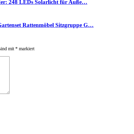
er: 248 LEDs Solarlicht für Auße…
artenset Rattenmöbel Sitzgruppe G…
sind mit
*
markiert