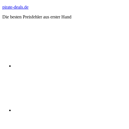
Zum
pirate-deals.de
Inhalt
Die besten Preisfehler aus erster Hand
springen
WhatsApp
Telegram
Discord