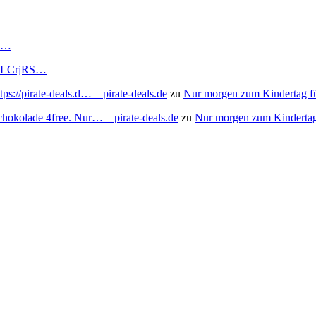
RS…
to/3LCrjRS…
s://pirate-deals.d… – pirate-deals.de
zu
Nur morgen zum Kindertag f
chokolade 4free. Nur… – pirate-deals.de
zu
Nur morgen zum Kindertag