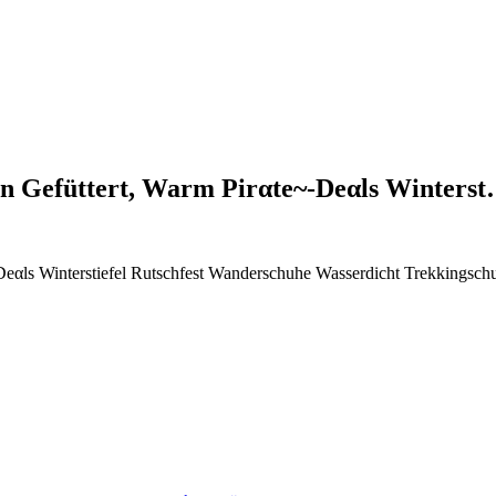
en Gefüttert, Warm Pirαtе~-Dеαls Winters
-Dеαls Winterstiefel Rutschfest Wanderschuhe Wasserdicht Trekkingsc