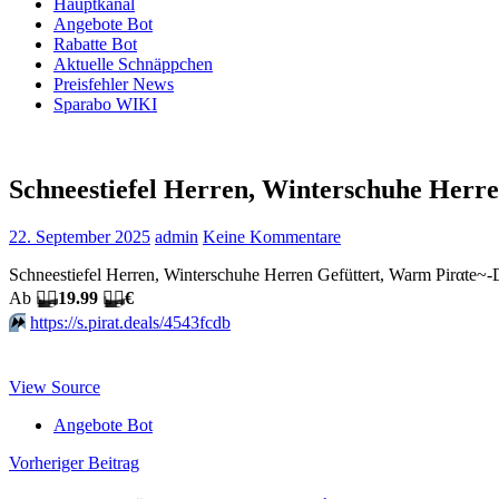
Hauptkanal
Angebote Bot
Rabatte Bot
Aktuelle Schnäppchen
Preisfehler News
Sparabo WIKI
Schneestiefel Herren, Winterschuhe Herr
22. September 2025
admin
Keine Kommentare
Schneestiefel Herren, Winterschuhe Herren Gefüttert, Warm Pirαtе~
Аb
🏴‍☠️
19.99
🏴‍☠️
€
⏩️
https://s.pirat.deals/4543fcdb
View Source
Angebote Bot
Beitragsnavigation
Vorheriger Beitrag