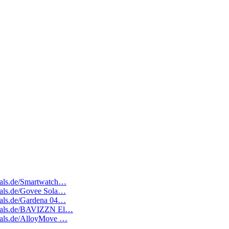
deals.de/Smartwatch…
deals.de/Govee Sola…
deals.de/Gardena 04…
tedeals.de/BAVIZZN El…
edeals.de/AlloyMove …