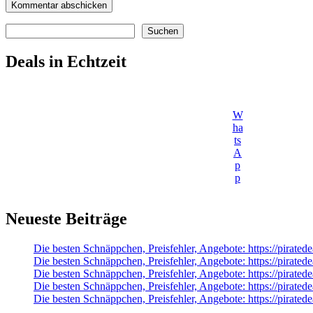
Suchen
Suchen
Deals in Echtzeit
W
ha
ts
A
p
p
Neueste Beiträge
Die besten Schnäppchen, Preisfehler, Angebote: https://pirate
Die besten Schnäppchen, Preisfehler, Angebote: https://pirate
Die besten Schnäppchen, Preisfehler, Angebote: https://pirate
Die besten Schnäppchen, Preisfehler, Angebote: https://pira
Die besten Schnäppchen, Preisfehler, Angebote: https://pirat