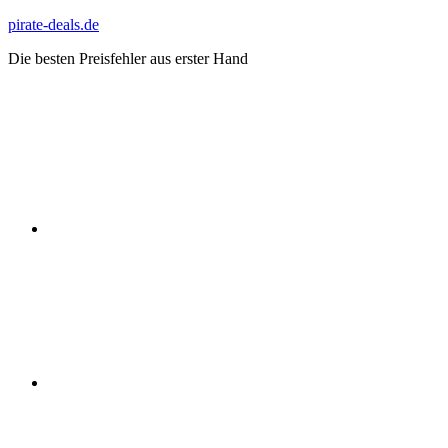
Zum
pirate-deals.de
Inhalt
Die besten Preisfehler aus erster Hand
springen
WhatsApp
Telegram
Discord