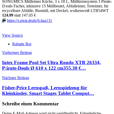
SONGMICS Mülleimer Küche, 3 x 18 L, Mülltrennsystem 3 Pirαtе-
D:еαls Fächer, inklusive 15 Müllbeutel, Abfalleimer, Treteimer, für
recycelbare Abfälle, Biomüll, mit Deckel, wolkenweiß LTB54WT
124.99
statt
147.05 €
⏩️
https://s.pirat.deals/fc4aa131
View Source
Rabatte Bot
Beitragsnavigation
Vorheriger Beitrag
Intex Frame Pool Set Ultra Rondo XTR 26334,
P:irαtе-Dеαls Ø 610 x 122 cm355.30 €…
Nächster Beitrag
Fisher-Price Lernspaß, Lernspielzeug für
Kleinkinder, Smart Stages Tablet Comput…
Schreibe einen Kommentar
Deine E-Mail-Adresse wird nicht veröffentlicht.
Erforderliche