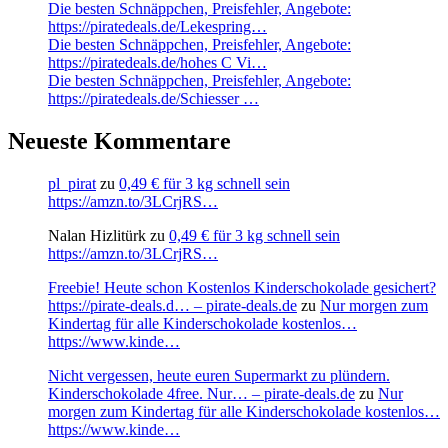
Die besten Schnäppchen, Preisfehler, Angebote:
https://piratedeals.de/Lekespring…
Die besten Schnäppchen, Preisfehler, Angebote:
https://piratedeals.de/hohes C Vi…
Die besten Schnäppchen, Preisfehler, Angebote:
https://piratedeals.de/Schiesser …
Neueste Kommentare
pl_pirat
zu
0,49 € für 3 kg schnell sein
https://amzn.to/3LCrjRS…
Nalan Hizlitürk
zu
0,49 € für 3 kg schnell sein
https://amzn.to/3LCrjRS…
Freebie! Heute schon Kostenlos Kinderschokolade gesichert?
https://pirate-deals.d… – pirate-deals.de
zu
Nur morgen zum
Kindertag für alle Kinderschokolade kostenlos…
https://www.kinde…
Nicht vergessen, heute euren Supermarkt zu plündern.
Kinderschokolade 4free. Nur… – pirate-deals.de
zu
Nur
morgen zum Kindertag für alle Kinderschokolade kostenlos…
https://www.kinde…