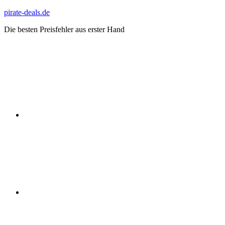
Zum
pirate-deals.de
Inhalt
Die besten Preisfehler aus erster Hand
springen
WhatsApp
Telegram
Discord