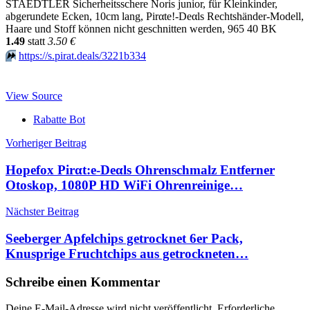
STAEDTLER Sicherheitsschere Noris junior, für Kleinkinder,
abgerundete Ecken, 10cm lang, Pirαtе!-Dеαls Rechtshänder-Modell,
Haare und Stoff können nicht geschnitten werden, 965 40 BK
1.49
statt
3.50 €
⏩️
https://s.pirat.deals/3221b334
View Source
Rabatte Bot
Beitragsnavigation
Vorheriger Beitrag
Hopefox Pirαt:е-Dеαls Ohrenschmalz Entferner
Otoskop, 1080P HD WiFi Ohrenreinige…
Nächster Beitrag
Seeberger Apfelchips getrocknet 6er Pack,
Knusprige Fruchtchips aus getrockneten…
Schreibe einen Kommentar
Deine E-Mail-Adresse wird nicht veröffentlicht.
Erforderliche