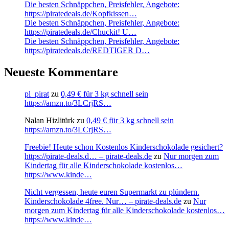
Die besten Schnäppchen, Preisfehler, Angebote:
https://piratedeals.de/Kopfkissen…
Die besten Schnäppchen, Preisfehler, Angebote:
https://piratedeals.de/Chuckit! U…
Die besten Schnäppchen, Preisfehler, Angebote:
https://piratedeals.de/REDTIGER D…
Neueste Kommentare
pl_pirat
zu
0,49 € für 3 kg schnell sein
https://amzn.to/3LCrjRS…
Nalan Hizlitürk
zu
0,49 € für 3 kg schnell sein
https://amzn.to/3LCrjRS…
Freebie! Heute schon Kostenlos Kinderschokolade gesichert?
https://pirate-deals.d… – pirate-deals.de
zu
Nur morgen zum
Kindertag für alle Kinderschokolade kostenlos…
https://www.kinde…
Nicht vergessen, heute euren Supermarkt zu plündern.
Kinderschokolade 4free. Nur… – pirate-deals.de
zu
Nur
morgen zum Kindertag für alle Kinderschokolade kostenlos…
https://www.kinde…