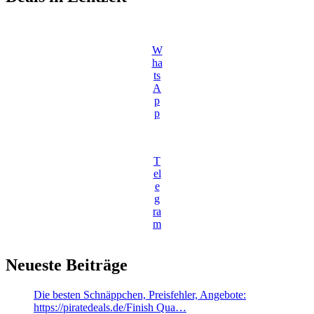
W
ha
ts
A
p
p
T
el
e
g
ra
m
Neueste Beiträge
Die besten Schnäppchen, Preisfehler, Angebote:
https://piratedeals.de/Finish Qua…