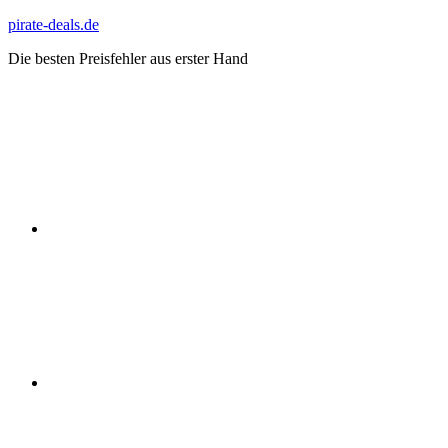
Zum
pirate-deals.de
Inhalt
Die besten Preisfehler aus erster Hand
springen
WhatsApp
Telegram
Discord