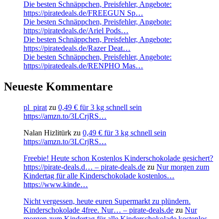
Die besten Schnäppchen, Preisfehler, Angebote:
https://piratedeals.de/FREEGUN Sp…
Die besten Schnäppchen, Preisfehler, Angebote:
https://piratedeals.de/Ariel Pods…
Die besten Schnäppchen, Preisfehler, Angebote:
https://piratedeals.de/Razer Deat…
Die besten Schnäppchen, Preisfehler, Angebote:
https://piratedeals.de/RENPHO Mas…
Neueste Kommentare
pl_pirat
zu
0,49 € für 3 kg schnell sein
https://amzn.to/3LCrjRS…
Nalan Hizlitürk
zu
0,49 € für 3 kg schnell sein
https://amzn.to/3LCrjRS…
Freebie! Heute schon Kostenlos Kinderschokolade gesichert?
https://pirate-deals.d… – pirate-deals.de
zu
Nur morgen zum
Kindertag für alle Kinderschokolade kostenlos…
https://www.kinde…
Nicht vergessen, heute euren Supermarkt zu plündern.
Kinderschokolade 4free. Nur… – pirate-deals.de
zu
Nur
morgen zum Kindertag für alle Kinderschokolade kostenlos…