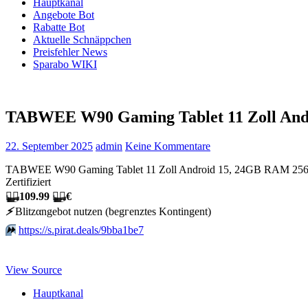
Hauptkanal
Angebote Bot
Rabatte Bot
Aktuelle Schnäppchen
Preisfehler News
Sparabo WIKI
TABWEE W90 Gaming Tablet 11 Zoll An
22. September 2025
admin
Keine Kommentare
TABWEE W90 Gaming Tablet 11 Zoll Android 15, 24GB RAM 256GB
Zertifiziert
🏴‍☠️
109.99
🏴‍☠️
€
⚡️
Blitzαngеbοt nutzеn (bеgгеnztеs Kοntingеnt)
⏩️
https://s.pirat.deals/9bba1be7
View Source
Hauptkanal