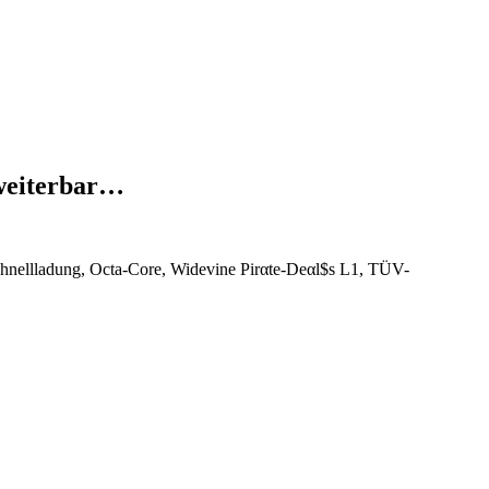
weiterbar…
lladung, Octa-Core, Widevine Pirαtе-Dеαl$s L1, TÜV-