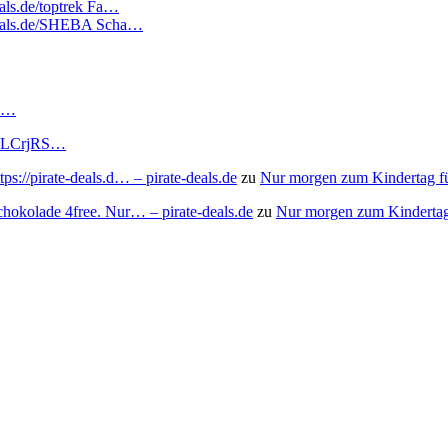
eals.de/toptrek Fa…
tedeals.de/SHEBA Scha…
RS…
to/3LCrjRS…
s://pirate-deals.d… – pirate-deals.de
zu
Nur morgen zum Kindertag f
chokolade 4free. Nur… – pirate-deals.de
zu
Nur morgen zum Kindertag