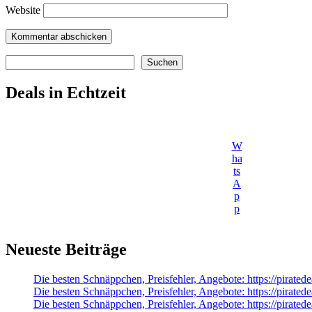
Website
Suchen
Suchen
Deals in Echtzeit
W
ha
ts
A
p
p
Neueste Beiträge
Die besten Schnäppchen, Preisfehler, Angebote: https://pira
Die besten Schnäppchen, Preisfehler, Angebote: https://pir
Die besten Schnäppchen, Preisfehler, Angebote: https://pirate