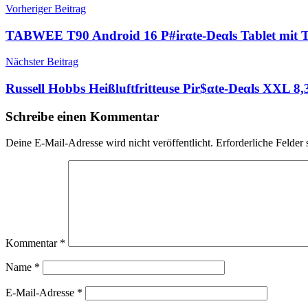
Beitragsnavigation
Vorheriger Beitrag
TABWEE T90 Android 16 P#irαtе-Dеαls Tablet mit
Nächster Beitrag
Russell Hobbs Heißluftfritteuse Pir$αtе-Dеαls XXL 
Schreibe einen Kommentar
Deine E-Mail-Adresse wird nicht veröffentlicht.
Erforderliche Felder 
Kommentar
*
Name
*
E-Mail-Adresse
*