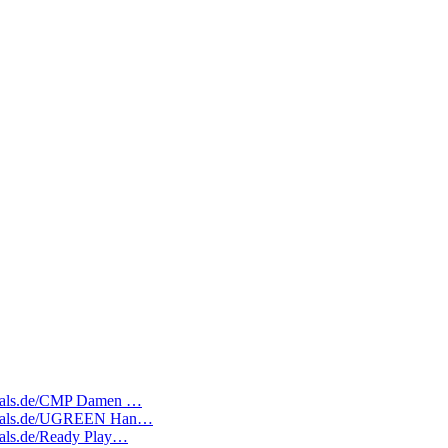
tedeals.de/CMP Damen …
atedeals.de/UGREEN Han…
deals.de/Ready Play…