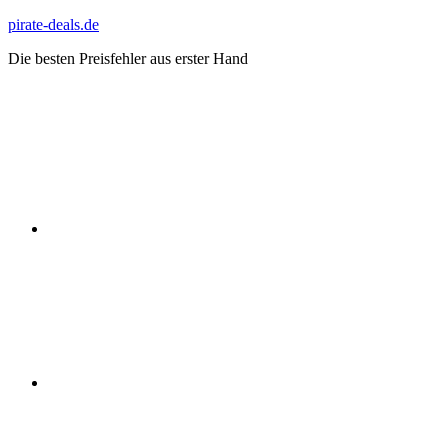
Zum
pirate-deals.de
Inhalt
Die besten Preisfehler aus erster Hand
springen
WhatsApp
Telegram
Discord