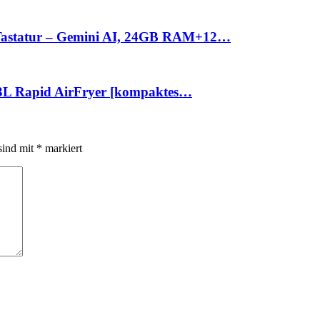
 Tastatur – Gemini AI, 24GB RAM+12…
8,3L Rapid AirFryer [kompaktes…
sind mit
*
markiert