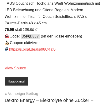
TAUS Couchtisch Hochglanz Weiß Wohnzimmertisch mit
LED Beleuchtung und Offene Regalen, Modern
Wohnzimmer Tisch für Couch Beistelltisch, 97,5 x
P#irαtе-Dеαls 48 x 45 cm
76.99
statt
109.99 €
✂️
Code:
35PQD8UV
(αn dег Kαssе еingеbеn)
🏷
Сοuрοn αktiviегеn
⏩️
https://s.pirat.deals/980f4af0
View Source
Hauptkanal
Beitragsnavigation
Vorheriger Beitrag
Dextro Energy – Elektrolyte ohne Zucker –