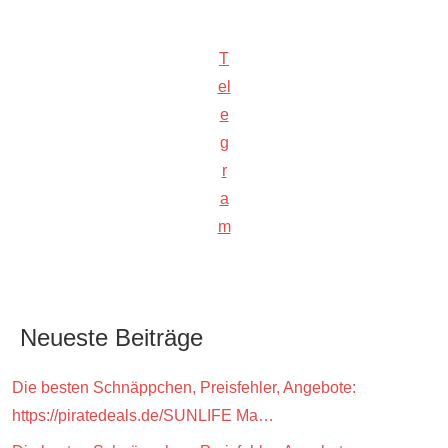
T
el
e
g
r
a
m
Neueste Beiträge
Die besten Schnäppchen, Preisfehler, Angebote:
https://piratedeals.de/SUNLIFE Ma…