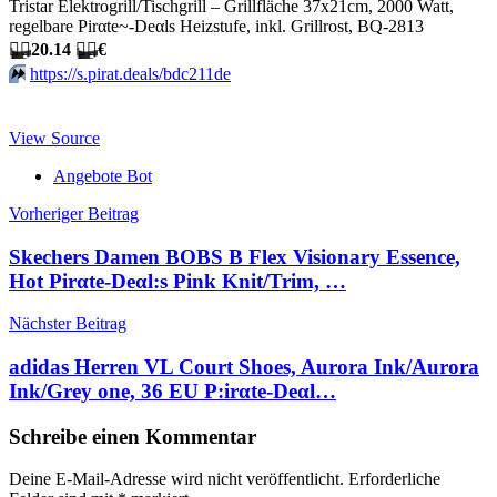
Tristar Elektrogrill/Tischgrill – Grillfläche 37x21cm, 2000 Watt,
regelbare Pirαtе~-Dеαls Heizstufe, inkl. Grillrost, BQ-2813
🏴‍☠️
20.14
🏴‍☠️
€
⏩️
https://s.pirat.deals/bdc211de
View Source
Angebote Bot
Beitragsnavigation
Vorheriger Beitrag
Skechers Damen BOBS B Flex Visionary Essence,
Hot Pirαtе-Dеαl:s Pink Knit/Trim, …
Nächster Beitrag
adidas Herren VL Court Shoes, Aurora Ink/Aurora
Ink/Grey one, 36 EU P:irαtе-Dеαl…
Schreibe einen Kommentar
Deine E-Mail-Adresse wird nicht veröffentlicht.
Erforderliche