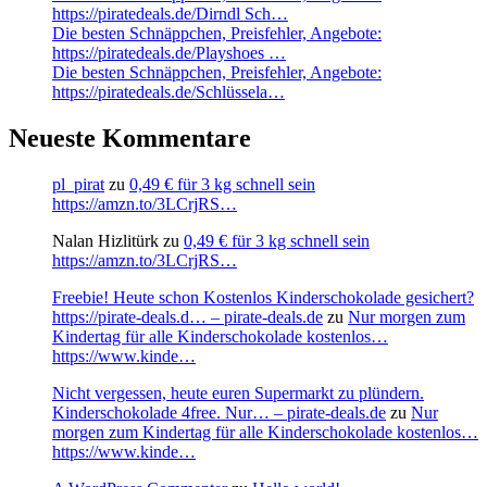
https://piratedeals.de/Dirndl Sch…
Die besten Schnäppchen, Preisfehler, Angebote:
https://piratedeals.de/Playshoes …
Die besten Schnäppchen, Preisfehler, Angebote:
https://piratedeals.de/Schlüssela…
Neueste Kommentare
pl_pirat
zu
0,49 € für 3 kg schnell sein
https://amzn.to/3LCrjRS…
Nalan Hizlitürk
zu
0,49 € für 3 kg schnell sein
https://amzn.to/3LCrjRS…
Freebie! Heute schon Kostenlos Kinderschokolade gesichert?
https://pirate-deals.d… – pirate-deals.de
zu
Nur morgen zum
Kindertag für alle Kinderschokolade kostenlos…
https://www.kinde…
Nicht vergessen, heute euren Supermarkt zu plündern.
Kinderschokolade 4free. Nur… – pirate-deals.de
zu
Nur
morgen zum Kindertag für alle Kinderschokolade kostenlos…
https://www.kinde…