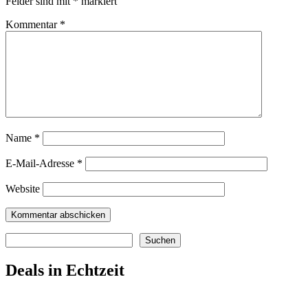
Felder sind mit
*
markiert
Kommentar
*
Name
*
E-Mail-Adresse
*
Website
Suchen
Suchen
Deals in Echtzeit