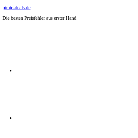
Zum
pirate-deals.de
Inhalt
Die besten Preisfehler aus erster Hand
springen
WhatsApp
Telegram
Discord