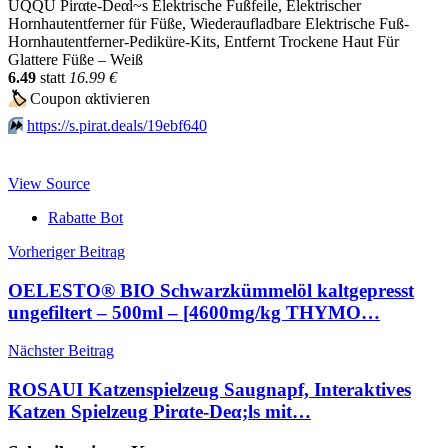
UQQU Pirαtе-Dеαl~s Elektrische Fußfeile, Elektrischer
Hornhautentferner für Füße, Wiederaufladbare Elektrische Fuß-
Hornhautentferner-Pediküre-Kits, Entfernt Trockene Haut Für
Glattere Füße – Weiß
6.49
statt
16.99 €
🏷
Сοuрοn αktiviегеn
⏩️
https://s.pirat.deals/19ebf640
View Source
Rabatte Bot
Beitragsnavigation
Vorheriger Beitrag
OELESTO® BIO Schwarzkümmelöl kaltgepresst
ungefiltert – 500ml – [4600mg/kg THYMO…
Nächster Beitrag
ROSAUI Katzenspielzeug Saugnapf, Interaktives
Katzen Spielzeug Pirαtе-Dеα;ls mit…