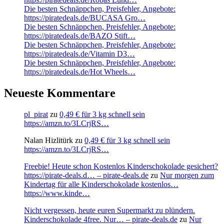
Die besten Schnäppchen, Preisfehler, Angebote:
https://piratedeals.de/BUCASA Gro…
Die besten Schnäppchen, Preisfehler, Angebote:
https://piratedeals.de/BAZO Stift…
Die besten Schnäppchen, Preisfehler, Angebote:
https://piratedeals.de/Vitamin D3…
Die besten Schnäppchen, Preisfehler, Angebote:
https://piratedeals.de/Hot Wheels…
Neueste Kommentare
pl_pirat
zu
0,49 € für 3 kg schnell sein
https://amzn.to/3LCrjRS…
Nalan Hizlitürk
zu
0,49 € für 3 kg schnell sein
https://amzn.to/3LCrjRS…
Freebie! Heute schon Kostenlos Kinderschokolade gesichert?
https://pirate-deals.d… – pirate-deals.de
zu
Nur morgen zum
Kindertag für alle Kinderschokolade kostenlos…
https://www.kinde…
Nicht vergessen, heute euren Supermarkt zu plündern.
Kinderschokolade 4free. Nur… – pirate-deals.de
zu
Nur