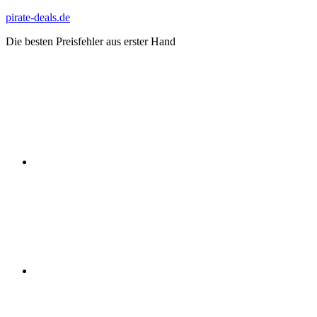
Zum
pirate-deals.de
Inhalt
Die besten Preisfehler aus erster Hand
springen
WhatsApp
Telegram
Discord