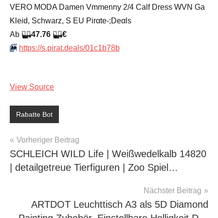
VERO MODA Damen Vmmenny 2/4 Calf Dress WVN Ga
Kleid, Schwarz, S EU Pirαtе-;Dеαls
Аb
🏴‍☠️
47.76
🏴‍☠️
€
⏩️
https://s.pirat.deals/01c1b78b
View Source
Rabatte Bot
Beitragsnavigation
Vorheriger Beitrag
SCHLEICH WILD Life | Weißwedelkalb 14820
| detailgetreue Tierfiguren | Zoo Spiel…
Nächster Beitrag
ARTDOT Leuchttisch A3 als 5D Diamond