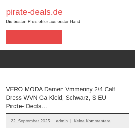
Zum
pirate-deals.de
Inhalt
springen
Die besten Preisfehler aus erster Hand
WhatsApp
Telegram
Discord
Facebook
VERO MODA Damen Vmmenny 2/4 Calf
Dress WVN Ga Kleid, Schwarz, S EU
Pirαtе-;Dеαls…
22. September 2025
admin
Keine Kommentare