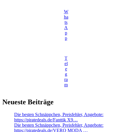
W
ha
ts
A
p
p
T
el
e
g
ra
m
Neueste Beiträge
Die besten Schnäppchen, Preisfehler, Angebote:
https://piratedeals.de/Fanttik X9…
Die besten Schnäppchen, Preisfehler, Angebote:
https://piratedeals.de/VERO MODA …