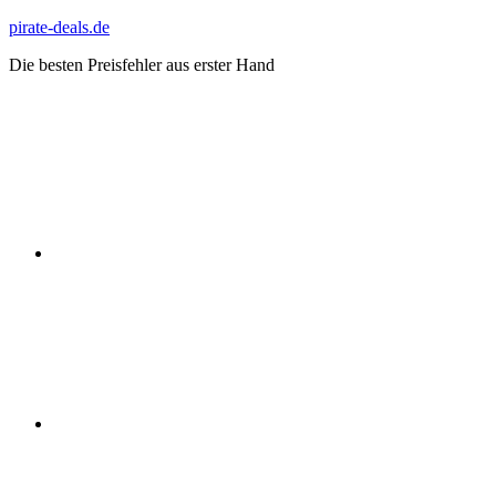
Zum
pirate-deals.de
Inhalt
Die besten Preisfehler aus erster Hand
springen
WhatsApp
Telegram
Discord