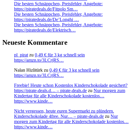
Die besten Schnäppchen, Preisfehler, Angebote:
https://piratedeals.de/Fitpolo Sm…
Die besten Schnäppchen, Preisfehler, Angebote:
https://piratedeals.de/De’Longhi …
Die besten Schnäppchen, Preisfehler, Angebote:
https://piratedeals.de/Elektrisch…
Neueste Kommentare
pl_pirat
zu
0,49 € für 3 kg schnell sein
https://amzn.to/3LCrjRS…
Nalan Hizlitürk
zu
0,49 € für 3 kg schnell sein
https://amzn.to/3LCrjRS…
Freebie! Heute schon Kostenlos Kinderschokolade gesichert?
https://pirate-deals.d… – pirate-deals.de
zu
Nur morgen zum
Kindertag für alle Kinderschokolade kostenlos…
https://www.kinde…
Nicht vergessen, heute euren Supermarkt zu plündern.
Kinderschokolade 4free. Nur… – pirate-deals.de
zu
Nur
morgen zum Kindertag für alle Kinderschokolade kostenlos…
https://www.kinde…