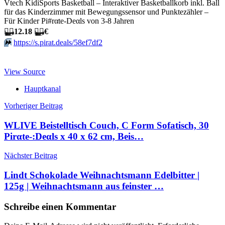
Vtech KidiSports Basketball – Interaktiver Basketballkorb inkl. Ball
für das Kinderzimmer mit Bewegungssensor und Punktezähler –
Für Kinder Pi#rαtе-Dеαls von 3-8 Jahren
🏴‍☠️
12.18
🏴‍☠️
€
⏩️
https://s.pirat.deals/58ef7df2
View Source
Hauptkanal
Beitragsnavigation
Vorheriger Beitrag
WLIVE Beistelltisch Couch, C Form Sofatisch, 30
Pirαtе-:Dеαls x 40 x 62 cm, Beis…
Nächster Beitrag
Lindt Schokolade Weihnachtsmann Edelbitter |
125g | Weihnachtsmann aus feinster …
Schreibe einen Kommentar