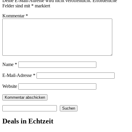
Deine E-Mail-Adresse wird nicht veröffentlicht.
Erforderliche
Felder sind mit
*
markiert
Kommentar
*
Name
*
E-Mail-Adresse
*
Website
Suchen
Suchen
Deals in Echtzeit