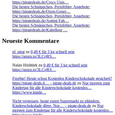
https://piratedeals.de/Crocs Unis…
Die besten Schnäppchen, Preisfehler, Angebote:
https://piratedeals.de/Ozon-Gener…
Die besten Schnäppchen, Preisfehler, Angebote:
https://piratedeals.de/Antimi Fah…
Die besten Schnäppchen, Preisfehler, Angebote:
https://piratedeals.de/Kabellose …
Neueste Kommentare
pl_pirat
zu
0,49 € für 3 kg schnell sein
https://amzn.to/3LCrjRS…
Nalan Hizlitürk
zu
0,49 € für 3 kg schnell sein
https://amzn.to/3LCrjRS…
Freebie! Heute schon Kostenlos Kinderschokolade gesichert?
https://pirate-deals.d… – pirate-deals.de
zu
Nur morgen zum
Kindertag für alle Kinderschokolade kostenlos…
https://www.kinde…
Nicht vergessen, heute euren Supermarkt zu plündern.
Kinderschokolade 4free. Nur… – pirate-deals.de
zu
Nur
morgen zum Kindertag für alle Kinderschokolade kostenlos…
https://www.kinde…