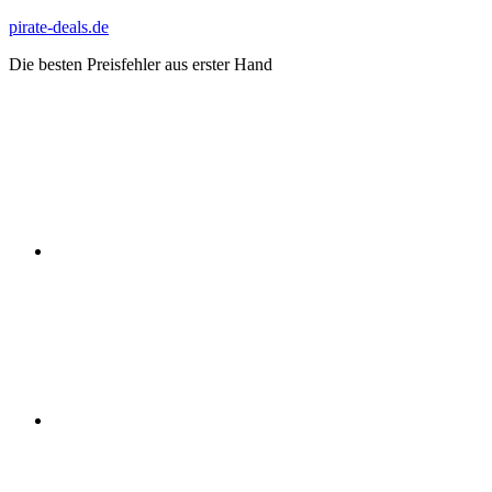
Zum
pirate-deals.de
Inhalt
Die besten Preisfehler aus erster Hand
springen
WhatsApp
Telegram
Discord