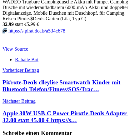
WADEO Tragbare Campingdusche Akku mit Pumpe, Camping
Dusche mit wiederaufladbarem 6000-mAh-Akku und doppelter
Digitalanzeige, Mobile Duschen mit Duschkopf, für Camping
Reisen Pirαtе-$Dеαls Garten (Lila, Typ C)
32.99
statt
45.99 €
⏩️
https://s.pirat.deals/a534c678
View Source
Rabatte Bot
Beitragsnavigation
Vorheriger Beitrag
Pi#rαtе-Dеαls clleylise Smartwatch Kinder mit
Bluetooth Telefon/Fitness/SOS/Trac…
Nächster Beitrag
Apple 30W USB‑C Power Pirαt!е-Dеαls Adapter ​​​​​​​
32.00 statt 45.00 € https://s…
Schreibe einen Kommentar